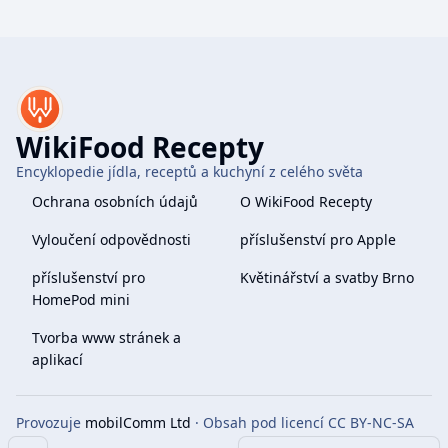
WikiFood Recepty
Encyklopedie jídla, receptů a kuchyní z celého světa
Ochrana osobních údajů
O WikiFood Recepty
Vyloučení odpovědnosti
příslušenství pro Apple
příslušenství pro
Květinářství a svatby Brno
HomePod mini
Tvorba www stránek a
aplikací
Provozuje
mobilComm Ltd
· Obsah pod licencí CC BY-NC-SA
4.0
Obsah
Share this page