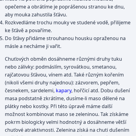
opečeme a obrátíme je poprášenou stranou ke dnu,
aby mouka zahustila šťávu.
Rozkvedláme trochu mouky ve studené vodě, přilijeme
ke šťávě a povaříme.
Do šťávy přidáme strouhanou housku opraženou na
másle a necháme ji vařit.
Chuťových obměn dosáhneme různými druhy tuku
nebo zálivky: podmáslím, syrovátkou, smetanou,
rajčatovou šťávou, vínem atd. Také různým kořením
(nikoli všemi druhy najednou): zázvorem, pepřem,
česnekem, sardelemi,
kapary
, hořčicí atd. Dobu dušení
masa podstatně zkrátíme, dusíme-li maso dělené na
plátky nebo kostky. Při této úpravě máme další
možnost kombinovat maso se zeleninou. Tak získáme
pokrm biologicky velmi hodnotný a dosáhneme větší
chuťové atraktivnosti. Zelenina získá na chuti dušením