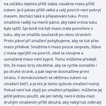
na začátku teplota příliš slabá, nasákne maso příliš
tukem. Je-li pánev příliš velká a celý povrch není pokryt
masem, dochází také k přepalování tuku. Proto
smažíme raději na menší pánvi, aby také vrstva tuku
byla vyšší. Správně má být maso zcela ponořeno v
tuku, aby se smažilo současně po obou stranách.
Proto pánví při smažení pohybujeme, aby se tuk přes
maso přeléval. Smažíme-li maso pouze zespodu, šťáva
z masa vyprýští na povrch, obal se sloupne a
usmažené maso není kypré. Tomu můžeme předejít
tím, že maso brzy obrátíme, aby se rychle osmažilo i
po druhé straně, a pak teprve dosmažíme první
stranu. V domácnostech se většinou tukem na
smažení šetří, a proto je tento způsob smažení nutný.
Pokud není tuk zbylý po smažení přepálen, můžeme jej
ještě jednou použít, ale jen tehdy, není-li doba mezi
druhým smažením příliš dlouhá, aby nebyl tuk zvětralý