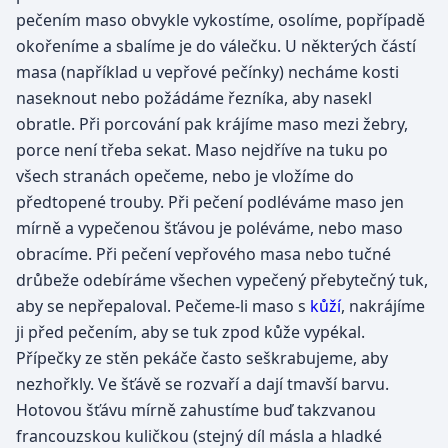
pečením maso obvykle vykostíme, osolíme, popřípadě
okořeníme a sbalíme je do válečku. U některých částí
masa (například u vepřové pečínky) necháme kosti
naseknout nebo požádáme řezníka, aby nasekl
obratle. Při porcování pak krájíme maso mezi žebry,
porce není třeba sekat. Maso nejdříve na tuku po
všech stranách opečeme, nebo je vložíme do
předtopené trouby. Při pečení podléváme maso jen
mírně a vypečenou šťávou je poléváme, nebo maso
obracíme. Při pečení vepřového masa nebo tučné
drůbeže odebíráme všechen vypečený přebytečný tuk,
aby se nepřepaloval. Pečeme-li maso s
kůží
, nakrájíme
ji před pečením, aby se tuk zpod kůže vypékal.
Přípečky ze stěn pekáče často seškrabujeme, aby
nezhořkly. Ve šťávě se rozvaří a dají tmavší barvu.
Hotovou šťávu mírně zahustíme buď takzvanou
francouzskou kuličkou (stejný díl másla a hladké