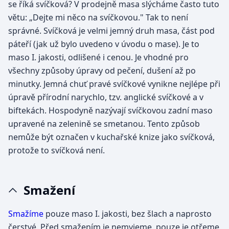
se říká svíčková? V prodejně masa slýcháme často tuto
větu: „Dejte mi něco na svíčkovou." Tak to není
správné. Svíčková je velmi jemný druh masa, část pod
páteří (jak už bylo uvedeno v úvodu o mase). Je to
maso I. jakosti, odlišené i cenou. Je vhodné pro
všechny způsoby úpravy od pečení, dušení až po
minutky. Jemná chuť pravé svíčkové vynikne nejlépe při
úpravě přírodní narychlo, tzv. anglické svíčkové a v
biftekách. Hospodyně nazývají svíčkovou zadní maso
upravené na zelenině se smetanou. Tento způsob
nemůže být označen v kuchařské knize jako svíčková,
protože to svíčková není.
Smažení
Smažíme
pouze maso I. jakosti, bez šlach a naprosto
čerstvé. Před smažením je nemyjeme, pouze je otřeme