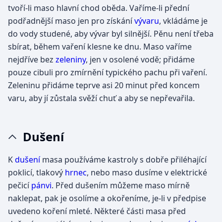
tvoří-li maso hlavní chod oběda. Vaříme-li přední
podřadnější maso jen pro získání
vývaru
, vkládáme je
do vody studené, aby vývar byl silnější. Pěnu není třeba
sbírat, během vaření klesne ke dnu. Maso vaříme
nejdříve bez
zeleniny
, jen v osolené vodě; přidáme
pouze cibuli pro zmírnění typického pachu při vaření.
Zeleninu přidáme teprve asi 20 minut před koncem
varu, aby jí zůstala svěží chuť a aby se nepřevařila.
Dušení
K
dušení
masa používáme kastroly s dobře přiléhající
poklicí, tlakový
hrnec
, nebo maso dusíme v elektrické
pečicí
pánvi
. Před dušením můžeme maso mírně
naklepat, pak je osolíme a okořeníme, je-li v předpise
uvedeno koření mleté. Některé části masa před