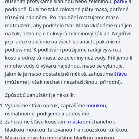
dušením protýkáme slaninou nebo zeleninou,
párky
a
podobně. Dusíme také rolované pláty masa, potřené
různými náplněmi. Po naplnění ovazujeme maso
motouzem, aby podrželo tvar. Maso vkládáme buď jen
na tuk, nebo na cibulový či zeleninový základ. Nejdříve
je prudce opečeme na všech stranách, pak mírně
podléváme. K podlévání použijeme raději vývaru z
kosti a odřezků masa, ze zeleniny než vody. Přilijeme-li
mnoho vody či vývaru najednou, maso se vyluhuje.
Jakmile je maso dostatečně měkké, zahustíme
šťávu
(můžeme ji však nechat i nezahuštěnou, přírodní).
Způsobů zahuštění je několik:
Vydusíme šťávu na tuk, zaprášíme
moukou
,
osmahneme, podlijeme a podusíme.
Zahustíme šťávu kouskem
másla
smíchaného s
hladkou moukou, takzvanou francouzskou kuličkou.
Maso na povrchu poprášíme hladkou moukou,