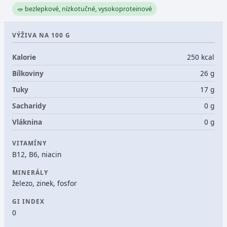
🥗 bezlepkové, nízkotučné, vysokoproteinové
VÝŽIVA NA 100 G
Kalorie
250 kcal
Bílkoviny
26 g
Tuky
17 g
Sacharidy
0 g
Vláknina
0 g
VITAMÍNY
B12, B6, niacin
MINERÁLY
železo, zinek, fosfor
GI INDEX
0