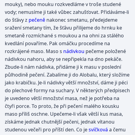
mouky), nebo mouku rozkvedláme v troše studené
vody; nemusíme ji také vůbec zahušťovat. Přidáváme-li
do šťávy z
pečeně
nakonec smetanu, předejdeme
sražení smetany tím, že šťávu přilijeme do hrnku ke
smetaně rozmíchané s moukou a na ohni za stálého
kvedlání povaříme. Pak omáčku procedíme na
rozkrájené maso. Maso s
nádivkou
pečeme položené
nádivkou nahoru, aby se nepřipekla na dno pekáče.
Zbude-li nám nádivka, přidáme ji k masu v poslední
půlhodině pečení. Zabalíme ji do Alobalu, který složíme
jako krabičku. Je-li nádivky větší množství, dáme ji péci
do plechové formy na suchary. V některých předpisech
je uvedeno větší množství masa, než je potřeba na
čtyři porce. To proto, že při pečení malého kousku
maso příliš oschne. Upečeme-li však větší kus masa,
získáme jednak chutnější pečeni, jednak vítanou
studenou večeři pro příští den. Co je
svíčková
a čemu