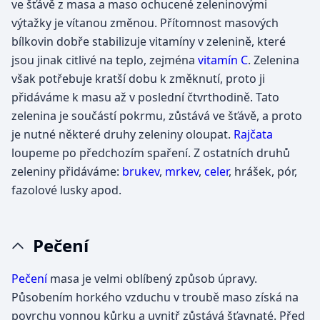
ve šťávě z masa a maso ochucené zeleninovými
výtažky je vítanou změnou. Přítomnost masových
bílkovin dobře stabilizuje vitamíny v zelenině, které
jsou jinak citlivé na teplo, zejména
vitamín C
. Zelenina
však potřebuje kratší dobu k změknutí, proto ji
přidáváme k masu až v poslední čtvrthodině. Tato
zelenina je součástí pokrmu, zůstává ve šťávě, a proto
je nutné některé druhy zeleniny oloupat.
Rajčata
loupeme po předchozím spaření. Z ostatních druhů
zeleniny přidáváme:
brukev
,
mrkev
,
celer
, hrášek, pór,
fazolové lusky apod.
Pečení
Pečení
masa je velmi oblíbený způsob úpravy.
Působením horkého vzduchu v troubě maso získá na
povrchu vonnou kůrku a uvnitř zůstává šťavnaté. Před