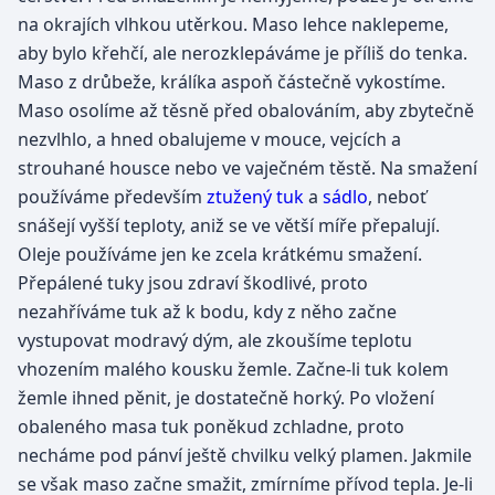
na okrajích vlhkou utěrkou. Maso lehce naklepeme,
aby bylo křehčí, ale nerozklepáváme je příliš do tenka.
Maso z drůbeže, králíka aspoň částečně vykostíme.
Maso osolíme až těsně před obalováním, aby zbytečně
nezvlhlo, a hned obalujeme v mouce, vejcích a
strouhané housce nebo ve vaječném těstě. Na smažení
používáme především
ztužený tuk
a
sádlo
, neboť
snášejí vyšší teploty, aniž se ve větší míře přepalují.
Oleje používáme jen ke zcela krátkému smažení.
Přepálené tuky jsou zdraví škodlivé, proto
nezahříváme tuk až k bodu, kdy z něho začne
vystupovat modravý dým, ale zkoušíme teplotu
vhozením malého kousku žemle. Začne-li tuk kolem
žemle ihned pěnit, je dostatečně horký. Po vložení
obaleného masa tuk poněkud zchladne, proto
necháme pod pánví ještě chvilku velký plamen. Jakmile
se však maso začne smažit, zmírníme přívod tepla. Je-li