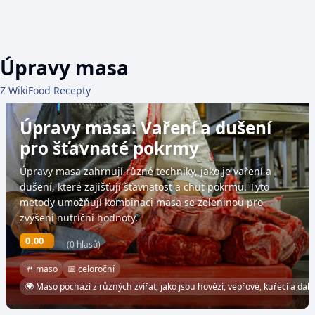
Úpravy masa
Z WikiFood Recepty
Úpravy masa: Vaření a dušení
pro šťavnaté pokrmy
Úpravy masa zahrnují různé techniky, jako je vaření a
dušení, které zajišťují šťavnatost a chuť pokrmu. Tyto
metody umožňují kombinaci masa se zeleninou pro
zvýšení nutriční hodnoty.
0.00
(0 hlasů)
🍴 maso
📅 celoroční
🌍 Maso pochází z různých zvířat, jako jsou hovězí, vepřové, kuřecí a dal