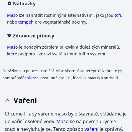
🔄 Náhražky
Maso
lze nahradit rostlinnými alternativami, jako jsou
tofu
nebo
tempeh
pro vegetariánské pokrmy.
💚 Zdravotní přínosy
Maso
je bohatým zdrojem bílkovin a důležitých minerálů,
které podporují zdraví svalů a imunitního systému.
Obrázky jsou pouze ilustrační. Máte vlastní foto receptu? Nahrajte jej
pomocí naší
aplikace
, dostupné pro iOS, iPadOS, macOS a Android.
Vaření
Chceme-li, aby vařené maso bylo šťavnaté, vkládáme je
do vařící osolené vody.
Maso
se na povrchu rychle
srazí a nevyluhuje se. Tento způsob
vaření
je správný,