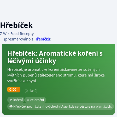
Hřebíček
Z WikiFood Recepty
(přesměrováno z
Hřebíčků
)
Hřebíček: Aromatické koření s
léčivými účinky
Hřebíček je aromatické koření získávané ze sušených
květních pupenů stálezeleného stromu, které má široké
využití v kuchyni.
0.00
(0 hlasů)
🍴 koření
📅 celoroční
🌍 Hřebíček pochází z jihovýchodní Asie, kde se pěstuje na plantážích.