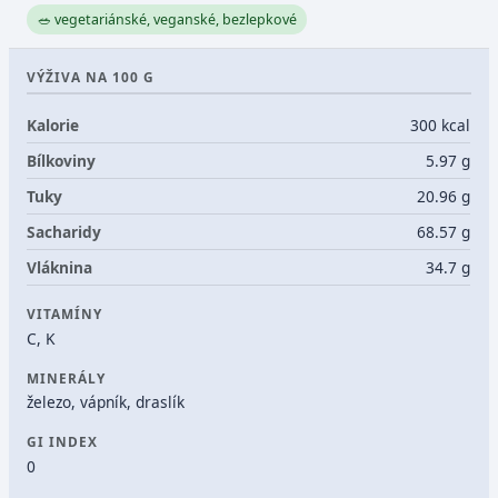
🥗 vegetariánské, veganské, bezlepkové
VÝŽIVA NA 100 G
Kalorie
300 kcal
Bílkoviny
5.97 g
Tuky
20.96 g
Sacharidy
68.57 g
Vláknina
34.7 g
VITAMÍNY
C, K
MINERÁLY
železo, vápník, draslík
GI INDEX
0