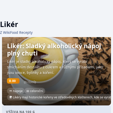
Likér
Z WikiFood Recepty
Likér: Sladký alkoholický nápoj
plný chuti
Likér je sladký alkoholický nápoj, který se vyrábí
smícháním destilátu s cukrem a různými přísadami, jako
jsou ovoce, bylinky a koření.
0.00
(0 hlasů)
🍴 nápoje
📅 celoroční
🌍 Likéry mají historické kořeny ve středověkých klášterech, kde se vyráběl
VÝŽIVA NA 100 G