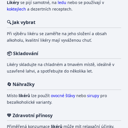
Likéry
se pijí samotné, na
ledu
nebo se používají v
koktejlech
a dezertních receptech.
🔍 Jak vybrat
Při výběru likéru se zaměřte na jeho složení a obsah
alkoholu, kvalitní likéry mají vyváženou chuť.
📦 Skladování
Likéry skladujte na chladném a tmavém místě, ideálně v
uzavřené lahvi, a spotřebujte do několika let.
🔄 Náhražky
Místo
likérů
lze použít
ovocné šťávy
nebo
sirupy
pro
bezalkoholické varianty.
💚 Zdravotní přínosy
Přiměřená konzumace
likérů
může mít relaxační účinky,