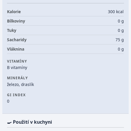
Kalorie
300 kcal
Bílkoviny
0 g
Tuky
0 g
Sacharidy
75 g
Vláknina
0 g
VITAMÍNY
B vitamíny
MINERÁLY
železo, draslík
GI INDEX
0
🍳 Použití v kuchyni