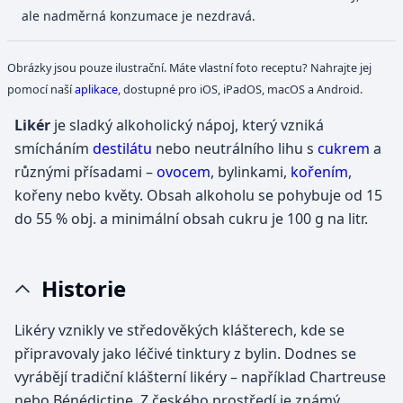
ale nadměrná konzumace je nezdravá.
Obrázky jsou pouze ilustrační. Máte vlastní foto receptu? Nahrajte jej
pomocí naší
aplikace
, dostupné pro iOS, iPadOS, macOS a Android.
Likér
je sladký alkoholický nápoj, který vzniká
smícháním
destilátu
nebo neutrálního lihu s
cukrem
a
různými přísadami –
ovocem
, bylinkami,
kořením
,
kořeny nebo květy. Obsah alkoholu se pohybuje od 15
do 55 % obj. a minimální obsah cukru je 100 g na litr.
Historie
Likéry vznikly ve středověkých klášterech, kde se
připravovaly jako léčivé tinktury z bylin. Dodnes se
vyrábějí tradiční klášterní likéry – například Chartreuse
nebo Bénédictine. Z českého prostředí je známý