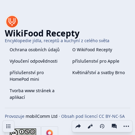
WikiFood Recepty
Encyklopedie jídla, receptů a kuchyní z celého světa
Ochrana osobních údajů
O WikiFood Recepty
Vyloučení odpovědnosti
příslušenství pro Apple
příslušenství pro
Květinářství a svatby Brno
HomePod mini
Tvorba www stránek a
aplikací
Provozuje
mobilComm Ltd
· Obsah pod licencí CC BY-NC-SA
4.0
Obsah
Share this page
More 
Zobrazení
associate