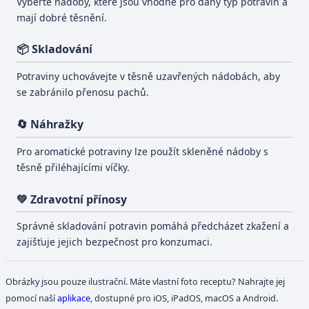
Vyberte nádoby, které jsou vhodné pro daný typ potravin a
mají dobré těsnění.
📦 Skladování
Potraviny uchovávejte v těsně uzavřených nádobách, aby
se zabránilo přenosu pachů.
🔄 Náhražky
Pro aromatické potraviny lze použít skleněné nádoby s
těsně přiléhajícími víčky.
💚 Zdravotní přínosy
Správné skladování potravin pomáhá předcházet zkažení a
zajišťuje jejich bezpečnost pro konzumaci.
Obrázky jsou pouze ilustrační. Máte vlastní foto receptu? Nahrajte jej
pomocí naší
aplikace
, dostupné pro iOS, iPadOS, macOS a Android.