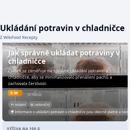
Ukládání potravin v chladničce
Z WikiFood Recepty
Jak správně ukládat potraviny v
chladničce
Článek se zaměřuje na správné ukládání potravin v
chladničce, aby se minimalizovalo přenášení pachů a
zachovala čerstvost.
0.00
(0 hlasů)
🍴 ostatní
📅 celoroční
🌍 Informace o ukládání potravin v chladničce jsou obecně platné a neod
VÝŽIVA NA 100 G