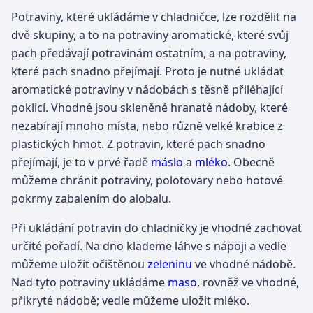
Potraviny, které ukládáme v chladničce, lze rozdělit na
dvě skupiny, a to na potraviny aromatické, které svůj
pach předávají potravinám ostatním, a na potraviny,
které pach snadno přejímají. Proto je nutné ukládat
aromatické potraviny v nádobách s těsně přiléhající
poklicí. Vhodné jsou skleněné hranaté nádoby, které
nezabírají mnoho místa, nebo různě velké krabice z
plastických hmot. Z potravin, které pach snadno
přejímají, je to v prvé řadě
máslo
a
mléko
. Obecně
můžeme chránit potraviny, polotovary nebo hotové
pokrmy zabalením do alobalu.
Při ukládání potravin do chladničky je vhodné zachovat
určité pořadí. Na dno klademe láhve s nápoji a vedle
můžeme uložit očištěnou
zeleninu
ve vhodné nádobě.
Nad tyto potraviny ukládáme
maso
, rovněž ve vhodné,
přikryté nádobě; vedle můžeme uložit mléko.