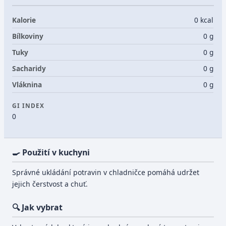
Kalorie
0 kcal
Bílkoviny
0 g
Tuky
0 g
Sacharidy
0 g
Vláknina
0 g
GI INDEX
0
🍳 Použití v kuchyni
Správné ukládání potravin v chladničce pomáhá udržet
jejich čerstvost a chuť.
🔍 Jak vybrat