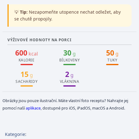
💡
Tip:
Nezapomeňte utopence nechat odležet, aby
se chutě propojily.
VÝŽIVOVÉ HODNOTY NA PORCI
600
30
50
kcal
g
g
KALORIE
BÍLKOVINY
TUKY
15
2
g
g
SACHARIDY
VLÁKNINA
Obrázky jsou pouze ilustrační. Máte vlastní foto receptu? Nahrajte jej
pomocí naší
aplikace
, dostupné pro iOS, iPadOS, macOS a Android.
Kategorie
: