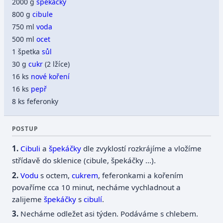
2000 g
špekáčky
800 g
cibule
750 ml
voda
500 ml
ocet
1 špetka
sůl
30 g
cukr
(2 lžíce)
16 ks
nové koření
16 ks
pepř
8 ks feferonky
POSTUP
Cibuli
a
špekáčky
dle zvyklostí rozkrájíme a vložíme
střídavě do sklenice (cibule, špekáčky ...).
Vodu
s octem,
cukrem
, feferonkami a kořením
povaříme cca 10 minut, necháme vychladnout a
zalijeme
špekáčky
s
cibulí
.
Necháme odležet asi týden. Podáváme s chlebem.