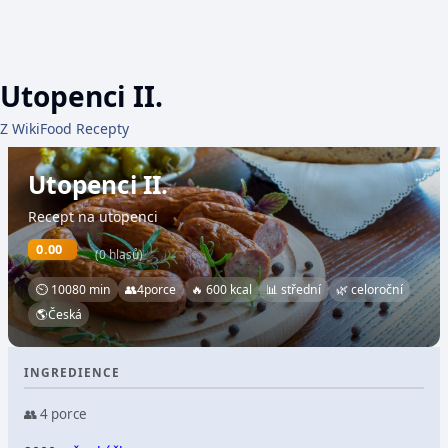
Utopenci II.
Z WikiFood Recepty
Utopenci II.
Recept na utopenci
0.00
(0 hlasů)
⏲ 10080 min
👥
4
porce
🔥 600 kcal
📊 střední
🌿 celoroční
🌎
Česká
INGREDIENCE
👥 4 porce