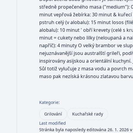
středně propečeného masa ("medium"): 0 hov
minut vepřová žebírka: 30 minut & kuřecí p
pstruh celý (v alobalu): 15 minut losos (fil
alobalu): 10 minut ' obří krevety (celé s 
minut = cukety nebo lilky (neloupaná a na
napříč): 4 minuty O velký brambor ve slup
nejuznávanější jsou australští grileři, po
inspirovány asijskou a orientální kuchyn
Sůl totiž vylučuje z masa vodu a povrch 
maso pak nezíská krásnou zlatavou barvu.
Kategorie
:
Grilování
Kuchařské rady
Last modified
Stránka byla naposledy editována 26. 1. 2026 v