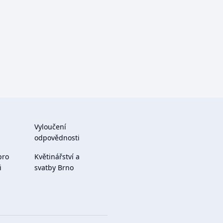
Vyloučení
odpovědnosti
pro
Květinářství a
i
svatby Brno