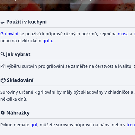
🍳 Použití v kuchyni
Grilování
se používá k přípravě různých pokrmů, zejména
masa
a
nebo na elektrickém
grilu
.
🔍 Jak vybrat
Při výběru surovin pro grilování se zaměřte na čerstvost a kvalitu
📦 Skladování
Suroviny určené k grilování by měly být skladovány v chladničce a
několika dnů.
🔄 Náhražky
Pokud nemáte
gril
, můžete suroviny připravit na pánvi nebo v
tro