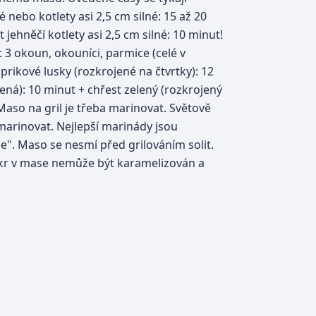
 nebo kotlety asi 2,5 cm silné: 15 až 20
jehněčí kotlety asi 2,5 cm silné: 10 minut!
ut 3 okoun, okouníci, parmice (celé v
prikové lusky (rozkrojené na čtvrtky): 12
ená): 10 minut + chřest zelený (rozkrojený
Maso na gril je třeba marinovat. Světově
 marinovat. Nejlepší marinády jsou
e". Maso se nesmí před grilováním solit.
cukr v mase nemůže být karamelizován a