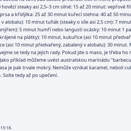
ězí steaky asi 2,5–3 cm silné: 15 až 20 minut: vepřové filé
rsa a křidýlka: 25 až 30 minut kuřecí stehna: 40 až 50 minut 
é v alobalu): 10 minut tuňák (steaky o síle asi 2,5 cm): 7 min
krunýřem): 5 minut humří nebo langustí ocásky: 10 minut 1 pa
krájené na plátky): 10 minut, kukuřice (asi 10 minut předvař
ce (asi 10 minut předvařený, zabalený v alobalu): 30 minut. 
dívejme se tedy na jejich rady. Pokud jde o maso, je třeba ho
í. Jako příklad můžeme uvést australskou marinádu "barbecu
masa je pak trvale mokrý. Nemůže vznikat karamel, neboli 
 Solte tedy až po upečení.
 15:18.