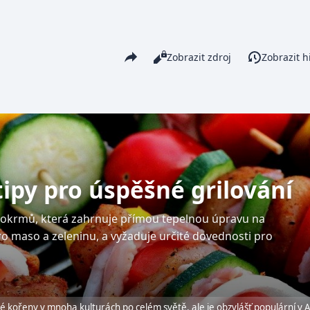
Share this page
Číst
Zobrazit zdroj
Zobrazit hi
Zobrazení
tipy pro úspěšné grilování
 pokrmů, která zahrnuje přímou tepelnou úpravu na
ro maso a zeleninu, a vyžaduje určité dovednosti pro
é kořeny v mnoha kulturách po celém světě, ale je obzvlášť populární v A