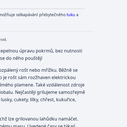
umožňuje odkapávání přebytečného
tuku
a
oid.
ou tepelnou úpravu pokrmů, bez nutnosti
 se do něho pouštějí
na rozpálený rošt nebo mřížku. Běžně se
bo je rošt sám rozžhaven elektrickou
přímého plamene. Také vzdálenost zdroje
 alobalu. Nejčastěji grilujeme samozřejmě
usky, cukety, lilky, chřest, kukuřice,
chž lze grilovanou lahůdku namáčet.
enému masu. Uvedené časy se týkají