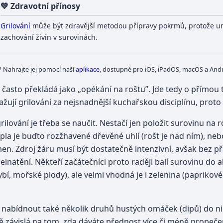
💚 Zdravotní přínosy
Grilování
může být zdravější metodou přípravy pokrmů, protože 
zachování živin v surovinách.
? Nahrajte jej pomocí naší
aplikace
, dostupné pro iOS, iPadOS, macOS a Andr
il” často překládá jako „opékání na roštu”. Jde tedy o přím
ažují grilování za nejsnadnější kuchařskou disciplínu, proto
 i grilování je třeba se naučit. Nestačí jen položit surovinu 
tepla je buďto rozžhavené dřevěné uhlí (rošt je nad ním), ne
men. Zdroj žáru musí být dostatečně intenzivní, avšak bez 
uhelnatění. Někteří začátečníci proto raději balí surovinu do
bí, mořské plody), ale velmi vhodná je i zelenina (paprikové l
 nabídnout také několik druhů hustých omáček (dipů) do ni
 závislá na tom, zda dáváte přednost více či méně propeč