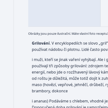
Obrázky jsou pouze ilustrační. Máte vlastní foto receptu
Grilování
. V encyklopediích se slovo „gr
používat nádobu či plotnu. Lidé často pov
i muži, kteří se jinak vaření vyhýbají. Ale
používají tři způsoby grilování: zdrojem 
energií, nebo jde o rozžhavený lávový ká
od roštu je důležitá, může totiž dojít k z
maso (hovězí, vepřové, jehněčí, drůbeží, ry
brambory, dokonce
i ananas) Podáváme s chlebem, vhodné je
Doporučená doba grilování je samozřejmě