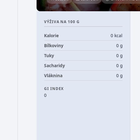
VÝŽIVA NA 100 G
Kalorie
0 kcal
Bílkoviny
0 g
Tuky
0 g
Sacharidy
0 g
Vláknina
0 g
GI INDEX
0