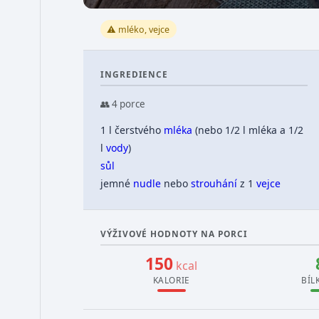
⚠️ mléko, vejce
INGREDIENCE
👥 4 porce
1 l čerstvého
mléka
(nebo 1/2 l mléka a 1/2
l
vody
)
sůl
jemné
nudle
nebo
strouhání
z 1
vejce
VÝŽIVOVÉ HODNOTY NA PORCI
150
kcal
KALORIE
BÍL