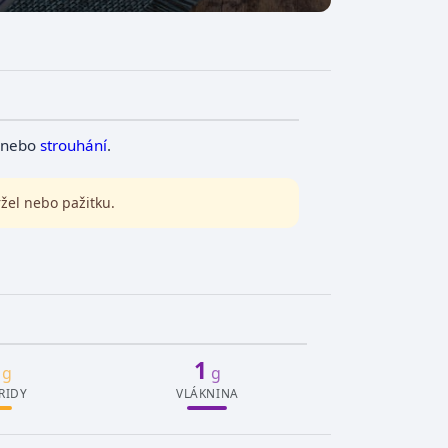
nebo
strouhání
.
ržel nebo pažitku.
1
g
g
RIDY
VLÁKNINA