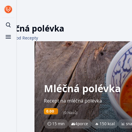
Mléčná polévka
Toggle search
Z WikiFood Recepty
Toggle menu
Mléčná polévka
Recept na mléčná polévka
0.00
(0 hlasů)
⏲ 15 min
👥
4
porce
🔥 150 kcal
📊 sn