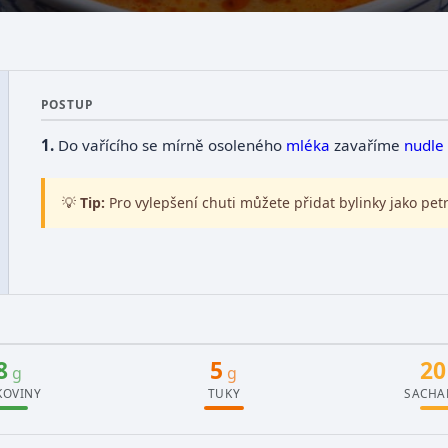
POSTUP
Do vařícího se mírně osoleného
mléka
zavaříme
nudle
💡
Tip:
Pro vylepšení chuti můžete přidat bylinky jako pet
8
5
20
g
g
KOVINY
TUKY
SACHA