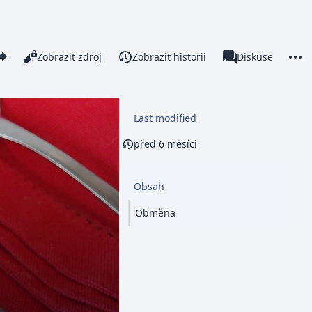
re this page
More 
Číst
Zobrazit zdroj
Zobrazit historii
Stránka
Diskuse
Zobrazení
associated-pages
Last modified
před 6 měsíci
Obsah
Obměna