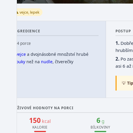
⚠️ vejce, lepek
INGREDIENCE
POSTUP
Dobře
👥 4 porce
hrubší
1
vejce
a dvojnásobné množství hrubé
Po za
mouky
než na
nudle
, čtverečky
asi 6 až
💡
Tip
VÝŽIVOVÉ HODNOTY NA PORCI
150
6
kcal
g
KALORIE
BÍLKOVINY