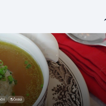
Sha
oční
🌎
Česká