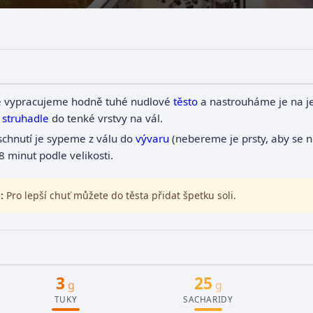
 vypracujeme hodně tuhé nudlové
těsto
a nastrouháme je na 
m
struhadle
do tenké vrstvy na vál.
schnutí je sypeme z válu do
vývaru
(nebereme je prsty, aby se n
 8 minut podle velikosti.
:
Pro lepší chuť můžete do těsta přidat špetku soli.
3
25
g
g
TUKY
SACHARIDY