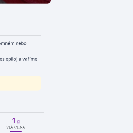
jemném nebo
eslepilo) a vaříme
1
g
VLÁKNINA