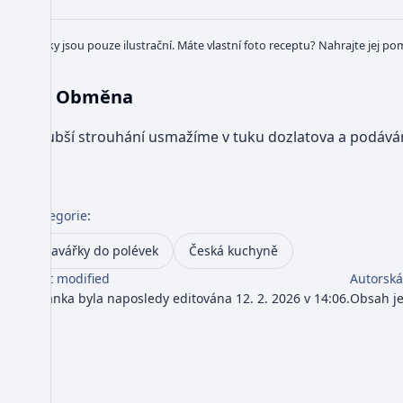
Obrázky jsou pouze ilustrační. Máte vlastní foto receptu? Nahrajte jej po
Obměna
Hrubší strouhání usmažíme v tuku dozlatova a podáváme 
Kategorie
:
Zavářky do polévek
Česká kuchyně
Last modified
Autorská
Stránka byla naposledy editována 12. 2. 2026 v 14:06.
Obsah j