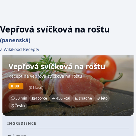
Vepřová svíčková na roštu
(panenská)
Z WikiFood Recepty
Vepřová svíčková na roštu
Recept na vepřová svíčková na roštu
0.00
(0 hlasů)
⏲ 30 min
👥
4
porce
🔥 450 kcal
📊 snadné
🌿 léto
🌎
Česká
INGREDIENCE