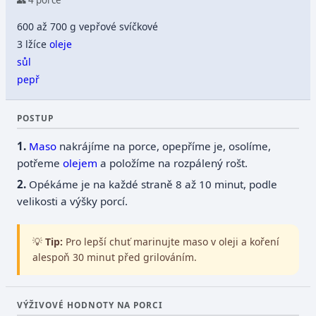
👥 4 porce
600 až 700 g vepřové svíčkové
3 lžíce
oleje
sůl
pepř
POSTUP
Maso
nakrájíme na porce, opepříme je, osolíme,
potřeme
olejem
a položíme na rozpálený rošt.
Opékáme je na každé straně 8 až 10 minut, podle
velikosti a výšky porcí.
💡
Tip:
Pro lepší chuť marinujte maso v oleji a koření
alespoň 30 minut před grilováním.
VÝŽIVOVÉ HODNOTY NA PORCI