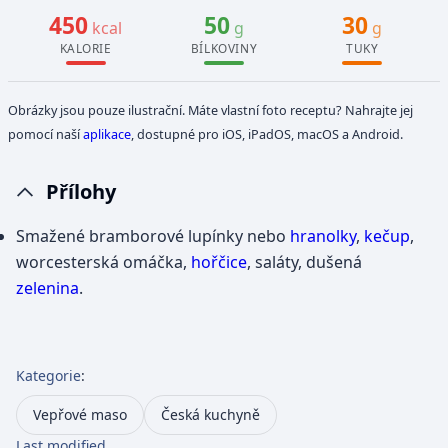
450
50
30
kcal
g
g
KALORIE
BÍLKOVINY
TUKY
Obrázky jsou pouze ilustrační. Máte vlastní foto receptu? Nahrajte jej
pomocí naší
aplikace
, dostupné pro iOS, iPadOS, macOS a Android.
Přílohy
Smažené bramborové lupínky nebo
hranolky
,
kečup
,
worcesterská omáčka,
hořčice
, saláty, dušená
zelenina
.
Kategorie
:
Vepřové maso
Česká kuchyně
Last modified