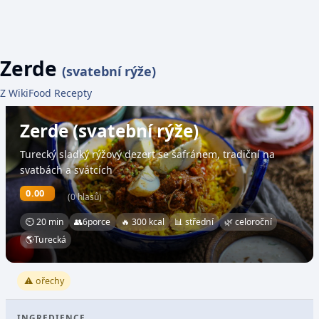
Zerde
(svatební rýže)
Z WikiFood Recepty
Zerde (svatební rýže)
Turecký sladký rýžový dezert se šafránem, tradiční na
svatbách a svátcích
0.00
(0 hlasů)
⏲ 20 min
👥
6
porce
🔥 300 kcal
📊 střední
🌿 celoroční
🌎
Turecká
⚠️ ořechy
INGREDIENCE