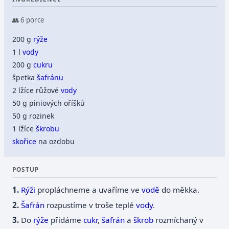
👥 6 porce
200 g
rýže
1 l
vody
200 g
cukru
špetka
šafránu
2 lžíce růžové
vody
50 g piniových oříšků
50 g rozinek
1 lžíce
škrobu
skořice
na ozdobu
POSTUP
Rýži
propláchneme a uvaříme ve
vodě
do měkka.
Šafrán
rozpustíme v troše teplé
vody
.
Do
rýže
přidáme
cukr
,
šafrán
a
škrob
rozmíchaný v