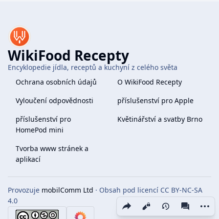
WikiFood Recepty
Encyklopedie jídla, receptů a kuchyní z celého světa
Ochrana osobních údajů
O WikiFood Recepty
Vyloučení odpovědnosti
příslušenství pro Apple
příslušenství pro
Květinářství a svatby Brno
HomePod mini
Tvorba www stránek a
aplikací
Provozuje
mobilComm Ltd
· Obsah pod licencí CC BY-NC-SA
4.0
Share this page
More 
Zobrazení
associate