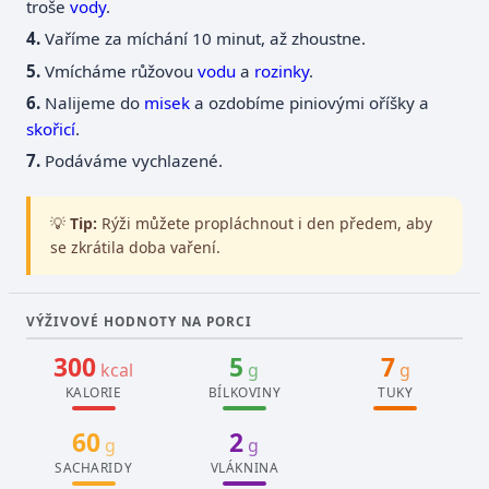
troše
vody
.
Vaříme za míchání 10 minut, až zhoustne.
Vmícháme růžovou
vodu
a
rozinky
.
Nalijeme do
misek
a ozdobíme piniovými oříšky a
skořicí
.
Podáváme vychlazené.
💡
Tip:
Rýži můžete propláchnout i den předem, aby
se zkrátila doba vaření.
VÝŽIVOVÉ HODNOTY NA PORCI
300
5
7
kcal
g
g
KALORIE
BÍLKOVINY
TUKY
60
2
g
g
SACHARIDY
VLÁKNINA