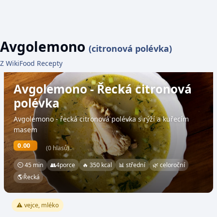
Avgolemono
(citronová polévka)
Z WikiFood Recepty
Avgolemono - Řecká citronová
polévka
Avgolemono - řecká citronová polévka s rýží a kuřecím
masem
0.00
(0 hlasů)
⏲ 45 min
👥
4
porce
🔥 350 kcal
📊 střední
🌿 celoroční
🌎
Řecká
⚠️ vejce, mléko