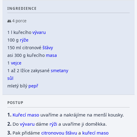
INGREDIENCE
👥 4 porce
1 l kuřecího
vývaru
100 g
rýže
150 ml citronové
šťávy
asi 300 g kuřecího
masa
1
vejce
1 až 2 lžíce zakysané
smetany
sůl
mletý bílý
pepř
POSTUP
Kuřecí maso
uvaříme a nakrájíme na menší kousky.
Do
vývaru
dáme
rýži
a uvaříme ji doměkka.
Pak přidáme
citronovou
šťávu
a
kuřecí maso