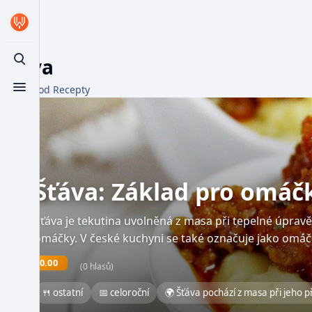
Šťáva
Toggle search
Z WikiFood Recepty
Toggle menu
Šťáva: Základ pro omáčk
Šťáva je tekutina uvolněná z masa při tepelné úpravě
omáčky. V české kuchyni se také označuje jako omá
0.00
(0 hlasů)
🍴 ostatní
📅 celoroční
🌍 Šťáva pochází z masa při jeho 