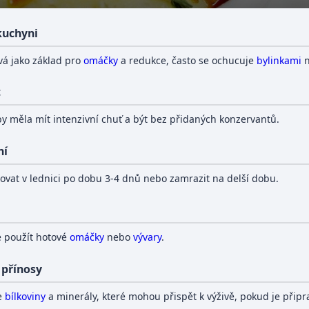
 kuchyni
vá jako základ pro
omáčky
a redukce, často se ochucuje
bylinkami
n
t
 by měla mít intenzivní chuť a být bez přidaných konzervantů.
ní
dovat v lednici po dobu 3-4 dnů nebo zamrazit na delší dobu.
e použít hotové
omáčky
nebo
vývary
.
 přínosy
e
bílkoviny
a minerály, které mohou přispět k výživě, pokud je připr