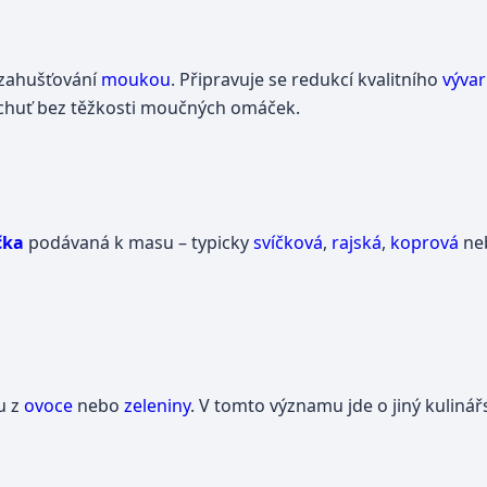
 zahušťování
moukou
. Připravuje se redukcí kvalitního
výva
í chuť bez těžkosti moučných omáček.
čka
podávaná k masu – typicky
svíčková
,
rajská
,
koprová
ne
u z
ovoce
nebo
zeleniny
. V tomto významu jde o jiný kuliná