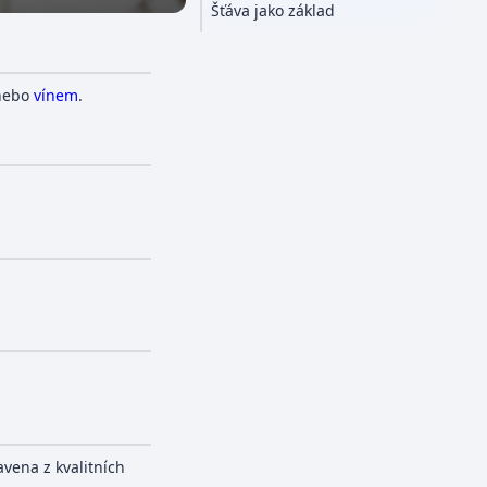
Šťáva jako základ
ebo
vínem
.
avena z kvalitních