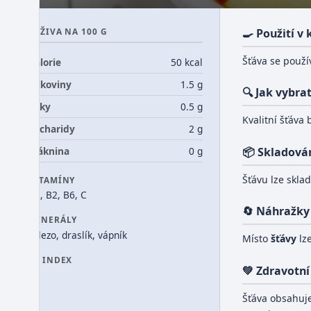
VÝŽIVA NA 100 G
🍳 Použití v
Šťáva se použí
Kalorie
50 kcal
Bílkoviny
1.5 g
🔍 Jak vybra
Tuky
0.5 g
Kvalitní šťáva
Sacharidy
2 g
Vláknina
0 g
📦 Skladová
Šťávu lze skla
VITAMÍNY
B1, B2, B6, C
🔄 Náhražky
MINERÁLY
železo, draslík, vápník
Místo
šťávy
lz
GI INDEX
💚 Zdravotní
0
Šťáva obsahuj