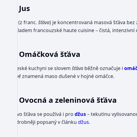
Jus
Jus
(z franc.
šťáva
) je koncentrovaná masová šťáva bez
základem francouzské haute cuisine – čistá, intenzivn
Omáčková šťáva
V české kuchyni se slovem
šťáva
běžně označuje i
omá
šťávě
znamená maso dušené v hojné omáčce.
Ovocná a zeleninová šťáva
Slovo šťáva se používá i pro
džus
– tekutinu vylisovano
podrobněji popsaný v článku
džus
.