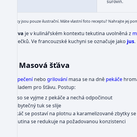
surovin.
Obrázky jsou pouze ilustrační. Máte vlastní foto receptu? Nahrajte jej po
Šťáva
je v kulinářském kontextu tekutina uvolněná z
m
výpečků. Ve francouzské kuchyni se označuje jako
jus
.
Masová šťáva
Při
pečení
nebo
grilování
masa se na dně
pekáče
hrom
základem pro šťávu. Postup:
Maso se vyjme z pekáče a nechá odpočinout
Přebytečný tuk se slije
Pekáč se postaví na plotnu a karamelizované zbytky s
Tekutina se redukuje na požadovanou konzistenci