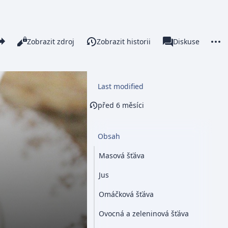
re this page
More 
Číst
Zobrazit zdroj
Zobrazit historii
Stránka
Diskuse
Zobrazení
associated-pages
Last modified
před 6 měsíci
Obsah
Masová šťáva
Jus
Omáčková šťáva
Ovocná a zeleninová šťáva