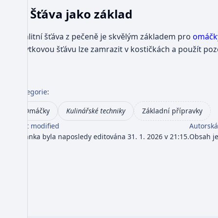
Šťáva jako základ
Kvalitní šťáva z pečeně je skvělým základem pro
omáčk
Zbytkovou šťávu lze zamrazit v kostičkách a použít pozd
Kategorie
:
Omáčky
Kulinářské techniky
Základní přípravky
Last modified
Autorská
Stránka byla naposledy editována 31. 1. 2026 v 21:15.
Obsah j