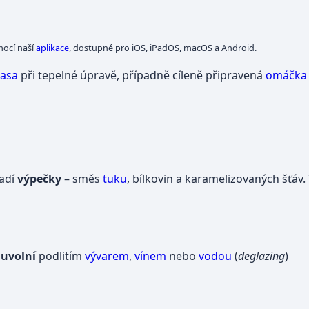
mocí naší
aplikace
, dostupné pro iOS, iPadOS, macOS a Android.
asa
při tepelné úpravě, případně cíleně připravená
omáčka
adí
výpečky
– směs
tuku
, bílkovin a karamelizovaných šťáv.
e
uvolní
podlitím
vývarem
,
vínem
nebo
vodou
(
deglazing
)