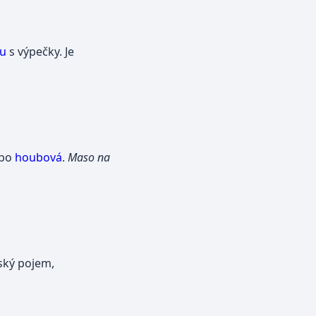
ru
s výpečky. Je
bo
houbová
.
Maso na
řský pojem,