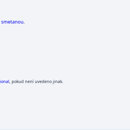
o
smetanou
.
ional
, pokud není uvedeno jinak.