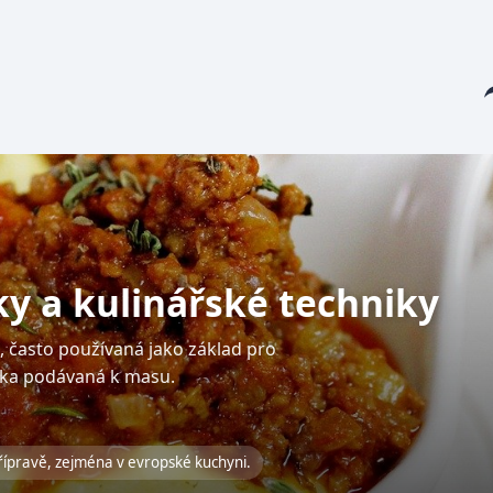
Sha
y a kulinářské techniky
, často používaná jako základ pro
čka podávaná k masu.
přípravě, zejména v evropské kuchyni.