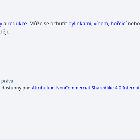
y
a
redukce
. Může se ochutit
bylinkami
,
vínem
,
hořčicí
neb
ěji.
 práva
e dostupný pod
Attribution-NonCommercial-ShareAlike 4.0 Internat