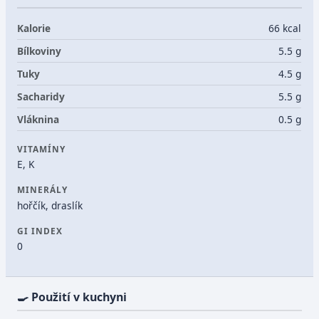
Kalorie
66 kcal
Bílkoviny
5.5 g
Tuky
4.5 g
Sacharidy
5.5 g
Vláknina
0.5 g
VITAMÍNY
E, K
MINERÁLY
hořčík, draslík
GI INDEX
0
🍳 Použití v kuchyni