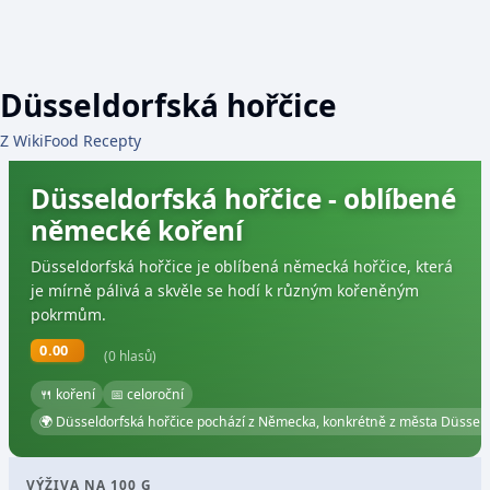
Düsseldorfská hořčice
Z WikiFood Recepty
Düsseldorfská hořčice - oblíbené
německé koření
Düsseldorfská hořčice je oblíbená německá hořčice, která
je mírně pálivá a skvěle se hodí k různým kořeněným
pokrmům.
0.00
(0 hlasů)
🍴 koření
📅 celoroční
🌍 Düsseldorfská hořčice pochází z Německa, konkrétně z města Düsseld
VÝŽIVA NA 100 G