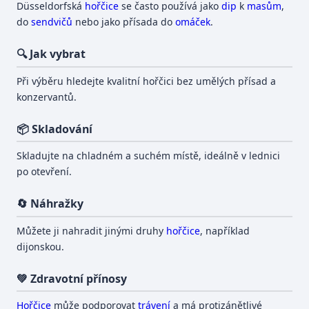
Düsseldorfská
hořčice
se často používá jako
dip
k
masům
,
do
sendvičů
nebo jako přísada do
omáček
.
🔍 Jak vybrat
Při výběru hledejte kvalitní hořčici bez umělých přísad a
konzervantů.
📦 Skladování
Skladujte na chladném a suchém místě, ideálně v lednici
po otevření.
🔄 Náhražky
Můžete ji nahradit jinými druhy
hořčice
, například
dijonskou.
💚 Zdravotní přínosy
Hořčice
může podporovat
trávení
a má protizánětlivé