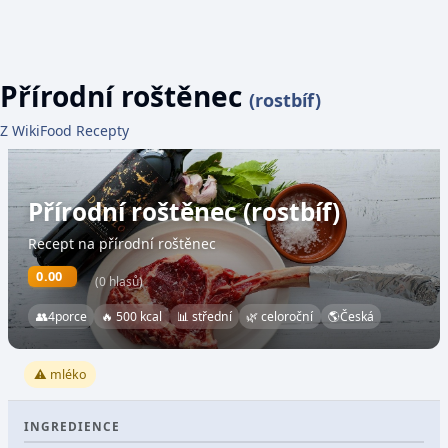
Přírodní roštěnec
(rostbíf)
Z WikiFood Recepty
Přírodní roštěnec (rostbíf)
Recept na přírodní roštěnec
0.00
(0 hlasů)
👥
4
porce
🔥 500 kcal
📊 střední
🌿 celoroční
🌎
Česká
⚠️ mléko
INGREDIENCE