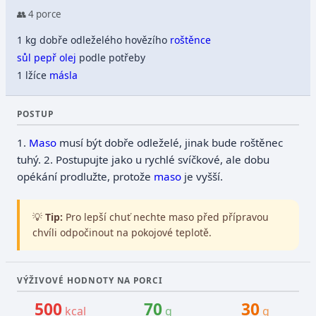
👥 4 porce
1 kg dobře odleželého hovězího
roštěnce
sůl
pepř
olej
podle potřeby
1 lžíce
másla
POSTUP
1.
Maso
musí být dobře odleželé, jinak bude roštěnec
tuhý.
2.
Postupujte jako u rychlé svíčkové, ale dobu
opékání prodlužte, protože
maso
je vyšší.
💡
Tip:
Pro lepší chuť nechte maso před přípravou
chvíli odpočinout na pokojové teplotě.
VÝŽIVOVÉ HODNOTY NA PORCI
500
70
30
kcal
g
g