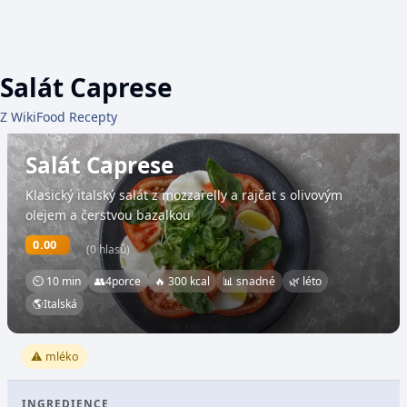
Salát Caprese
Z WikiFood Recepty
Salát Caprese
Klasický italský salát z mozzarelly a rajčat s olivovým
olejem a čerstvou bazalkou
0.00
(0 hlasů)
⏲ 10 min
👥
4
porce
🔥 300 kcal
📊 snadné
🌿 léto
🌎
Italská
⚠️ mléko
INGREDIENCE