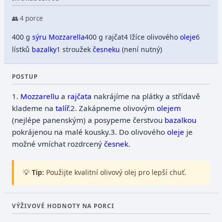
👥 4 porce
400 g
sýru
Mozzarella
400 g rajčat
4 lžíce olivového
oleje
6
lístků
bazalky
1 stroužek
česneku
(není nutný)
POSTUP
1.
Mozzarellu
a
rajčata
nakrájíme na plátky a střídavě
klademe na
talíř
.
2. Zakápneme olivovým
olejem
(nejlépe panenským) a posypeme čerstvou
bazalkou
pokrájenou na malé kousky.
3. Do olivového
oleje
je
možné vmíchat rozdrcený
česnek
.
💡
Tip:
Použijte kvalitní olivový olej pro lepší chuť.
VÝŽIVOVÉ HODNOTY NA PORCI