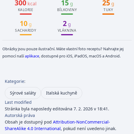
300
15
25
kcal
g
g
KALORIE
BÍLKOVINY
TUKY
10
2
g
g
SACHARIDY
VLÁKNINA
Obrázky jsou pouze ilustrační. Máte vlastní foto receptu? Nahrajte jej
pomocí naší
aplikace
, dostupné pro iOS, iPadOS, macOS a Android.
Kategorie
:
Sýrové saláty
Italská kuchyně
Last modified
Stránka byla naposledy editována 7. 2. 2026 v 18:41.
Autorská práva
Obsah je dostupný pod
Attribution-NonCommercial-
ShareAlike 4.0 International
, pokud není uvedeno jinak.