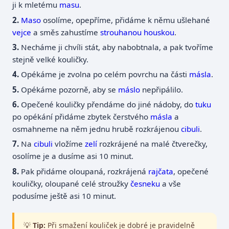
ji k mletému
masu
.
Maso
osolíme, opepříme, přidáme k němu ušlehané
vejce
a směs zahustíme
strouhanou
houskou
.
Necháme ji chvíli stát, aby nabobtnala, a pak tvoříme
stejně velké kouličky.
Opékáme je zvolna po celém povrchu na části
másla
.
Opékáme pozorně, aby se
máslo
nepřipálilo.
Opečené kouličky přendáme do jiné nádoby, do
tuku
po opékání přidáme zbytek čerstvého
másla
a
osmahneme na něm jednu hrubě rozkrájenou
cibuli
.
Na
cibuli
vložíme
zelí
rozkrájené na malé čtverečky,
osolíme je a dusíme asi 10 minut.
Pak přidáme oloupaná, rozkrájená
rajčata
, opečené
kouličky, oloupané celé stroužky
česneku
a vše
podusíme ještě asi 10 minut.
💡
Tip:
Při smažení kouliček je dobré je pravidelně