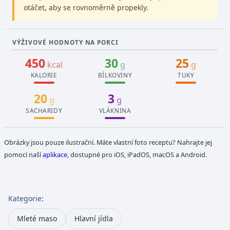
otáčet, aby se rovnoměrně propekly.
VÝŽIVOVÉ HODNOTY NA PORCI
450
30
25
kcal
g
g
KALORIE
BÍLKOVINY
TUKY
20
3
g
g
SACHARIDY
VLÁKNINA
Obrázky jsou pouze ilustrační. Máte vlastní foto receptu? Nahrajte jej
pomocí naší
aplikace
, dostupné pro iOS, iPadOS, macOS a Android.
Kategorie
:
Mleté maso
Hlavní jídla