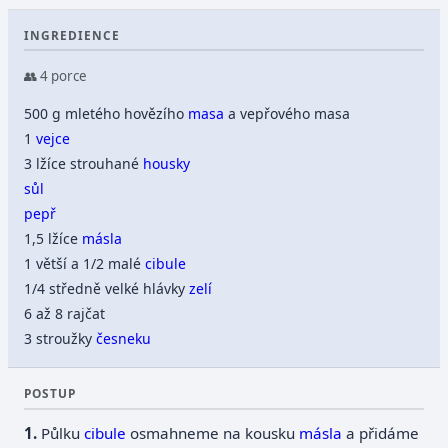
INGREDIENCE
👥 4 porce
500 g mletého hovězího
masa
a vepřového masa
1
vejce
3 lžíce strouhané
housky
sůl
pepř
1,5 lžíce
másla
1 větší a 1/2 malé
cibule
1/4 středně velké hlávky
zelí
6 až 8 rajčat
3 stroužky
česneku
POSTUP
Půlku
cibule
osmahneme na kousku
másla
a přidáme