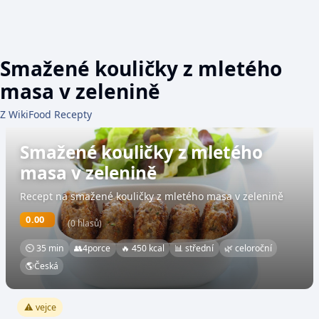
Smažené kouličky z mletého
masa v zelenině
Z WikiFood Recepty
Smažené kouličky z mletého
masa v zelenině
Recept na smažené kouličky z mletého masa v zelenině
0.00
(0 hlasů)
⏲ 35 min
👥
4
porce
🔥 450 kcal
📊 střední
🌿 celoroční
🌎
Česká
⚠️ vejce