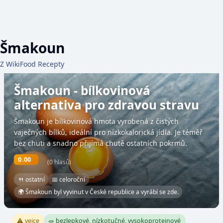
Šmakoun
Z WikiFood Recepty
Šmakoun - bílkovinová
alternativa pro zdravou stravu
Šmakoun je bílkovinová hmota vyrobená z čistých
vaječných bílků, ideální pro nízkokalorická jídla. Je téměř
bez chuti a snadno přijímá chutě ostatních pokrmů.
0.00
(0 hlasů)
🍴 ostatní
📅 celoroční
🌍 Šmakoun byl vyvinut v České republice a vyrábí se zde.
⚠️ vejce
🥗 bezlepkové, nízkotučné, vysokoproteinové