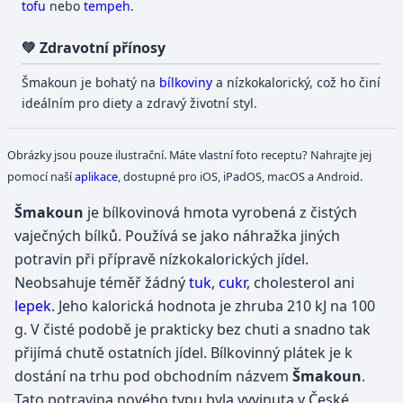
tofu
nebo
tempeh
.
💚 Zdravotní přínosy
Šmakoun je bohatý na
bílkoviny
a nízkokalorický, což ho činí
ideálním pro diety a zdravý životní styl.
Obrázky jsou pouze ilustrační. Máte vlastní foto receptu? Nahrajte jej
pomocí naší
aplikace
, dostupné pro iOS, iPadOS, macOS a Android.
Šmakoun
je bílkovinová hmota vyrobená z čistých
vaječných bílků. Používá se jako náhražka jiných
potravin při přípravě nízkokalorických jídel.
Neobsahuje téměř žádný
tuk
,
cukr
, cholesterol ani
lepek
. Jeho kalorická hodnota je zhruba 210 kJ na 100
g. V čisté podobě je prakticky bez chuti a snadno tak
přijímá chutě ostatních jídel. Bílkovinný plátek je k
dostání na trhu pod obchodním názvem
Šmakoun
.
Tato potravina nového typu byla vyvinuta v České