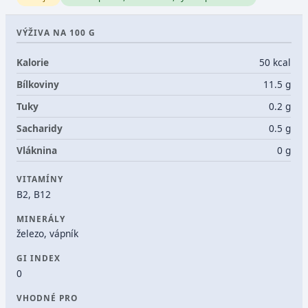
VÝŽIVA NA 100 G
Kalorie
50 kcal
Bílkoviny
11.5 g
Tuky
0.2 g
Sacharidy
0.5 g
Vláknina
0 g
VITAMÍNY
B2, B12
MINERÁLY
železo, vápník
GI INDEX
0
VHODNÉ PRO