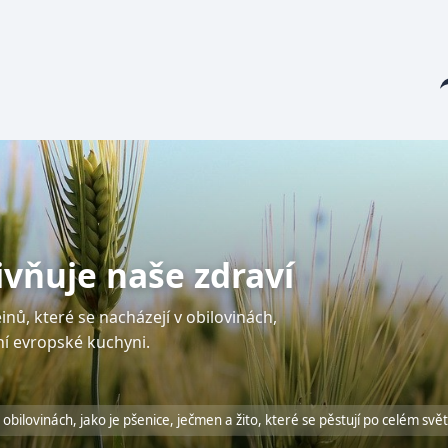
Sha
livňuje naše zdraví
nů, které se nacházejí v obilovinách,
ční evropské kuchyni.
obilovinách, jako je pšenice, ječmen a žito, které se pěstují po celém svět