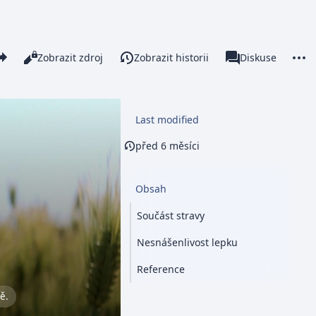
re this page
More 
Číst
Zobrazit zdroj
Zobrazit historii
Stránka
Diskuse
Zobrazení
associated-pages
Last modified
před 6 měsíci
Obsah
Součást stravy
Nesnášenlivost lepku
Reference
ě.