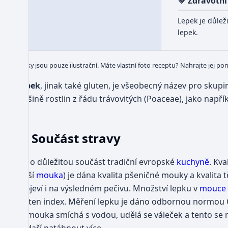
💚 Zdravotní
Lepek je důlež
lepek.
Obrázky jsou pouze ilustrační. Máte vlastní foto receptu? Nahrajte jej po
Lepek
, jinak také gluten, je všeobecný název pro skupi
většině rostlin z řádu trávovitých (Poaceae), jako napří
Součást stravy
Jde o důležitou součást tradiční evropské
kuchyně
. Kv
lepší
mouka
) je dána kvalita pšeničné mouky a kvalita 
projeví i na výsledném pečivu. Množství lepku v
mouce
gluten index. Měření lepku je dáno odbornou normou Č
se mouka smíchá s vodou, udělá se váleček a tento se