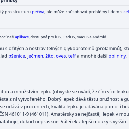
 přínosy
itý pro strukturu
pečiva
, ale může způsobovat problémy lidem s
cel
mocí naší
aplikace
, dostupné pro iOS, iPadOS, macOS a Android.
nu složitých a nestravitelných glykoproteinů (prolaminů), kte
klad
pšenice
,
ječmen
,
žito
,
oves
,
teff
a mnohé další
obilniny
.
alitou a množstvím lepku (obvykle se uvádí, že čím více lepk
těsta z ní vytvořeného. Dobrý lepek dává těstu pružnost a g
se udává v procentech, kvalita lepku je udávána pomocí be
SN 461011-9 (461011). Amatérsky se nejčastěji lepek v mou
 natahuje, dokud nepraskne. Váleček z lepší mouky s vyšší