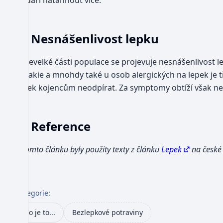
podaří natáhnout více.
Nesnášenlivost lepku
U nevelké části populace se projevuje nesnášenlivost le
celiakie a mnohdy také u osob alergických na lepek je
lepek kojencům neodpírat. Za symptomy obtíží však nem
Reference
V tomto článku byly použity texty z článku
Lepek
na české 
Kategorie
:
Co je to...
Bezlepkové potraviny