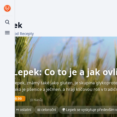
Lepek
Toggle search
Z WikiFood Recepty
Toggle menu
Lepek: Co to je a jak ov
Lepek, známý také jako gluten, je skupina glykoprotei
jako je pšenice a ječmen, a hrají klíčovou roli v tradi
0.00
(0 hlasů)
🍴 ostatní
📅 celoroční
🌍 Lepek se vyskytuje především v 