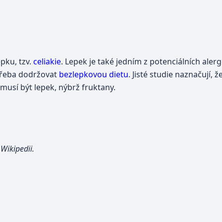
pku, tzv.
celiakie
. Lepek je také jedním z potenciálních aler
 třeba dodržovat
bezlepkovou dietu
. Jisté studie naznačují,
usí být lepek, nýbrž fruktany.
Wikipedii.