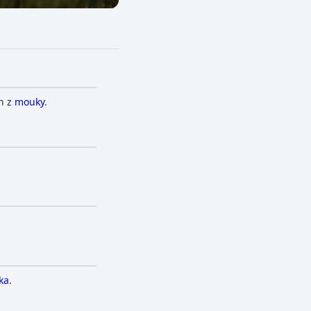
h z
mouky
.
ka
.