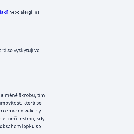
iakií
nebo alergií na
ré se vyskytují ve
u a méně škrobu, tím
umovitost, která se
zrozměrné veličiny
ce měří testem, kdy
m obsahem lepku se