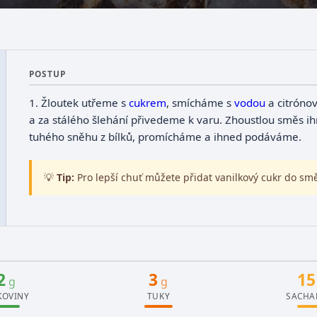
POSTUP
1.
Žloutek utřeme s
cukrem
, smícháme s
vodou
a citróno
a za stálého šlehání přivedeme k varu. Zhoustlou směs 
tuhého sněhu z bílků, promícháme a ihned podáváme.
💡
Tip:
Pro lepší chuť můžete přidat vanilkový cukr do smě
2
3
15
g
g
KOVINY
TUKY
SACHA