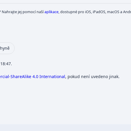
? Nahrajte jej pomocí naší
aplikace
, dostupné pro iOS, iPadOS, macOS a Andr
chyně
 18:47.
ial-ShareAlike 4.0 International
, pokud není uvedeno jinak.