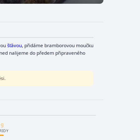
vou
šťávou
, přidáme bramborovou moučku
ihned nalijeme do předem připraveného
si.
g
RIDY