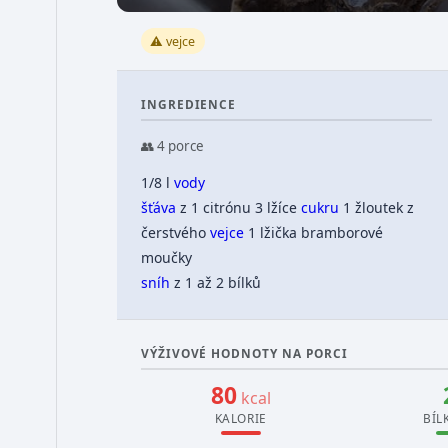
⚠️ vejce
INGREDIENCE
👥 4 porce
1/8 l
vody
šťáva
z 1 citrónu
3 lžíce
cukru
1 žloutek z
čerstvého
vejce
1 lžička bramborové
moučky
sníh
z 1 až 2 bílků
VÝŽIVOVÉ HODNOTY NA PORCI
80
kcal
KALORIE
BÍL