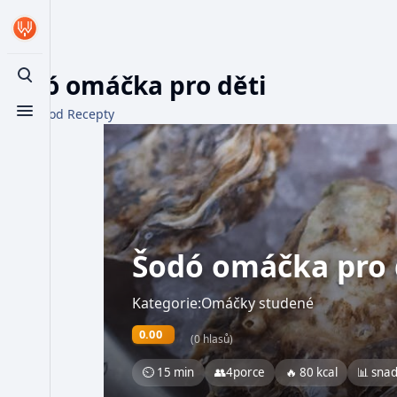
Šodó omáčka pro děti
Toggle search
Z WikiFood Recepty
Toggle menu
Šodó omáčka pro 
Kategorie:Omáčky studené
0.00
(0 hlasů)
⏲ 15 min
👥
4
porce
🔥 80 kcal
📊 sna