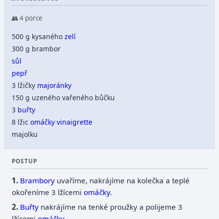
👥 4 porce
500 g kysaného
zelí
300 g brambor
sůl
pepř
3 lžičky
majoránky
150 g uzeného vařeného bůčku
3
buřty
8 lžic
omáčky
vinaigrette
majolku
POSTUP
Brambory
uvaříme, nakrájíme na kolečka a teplé
okořeníme 3 lžícemi
omáčky
.
Buřty
nakrájíme na tenké proužky a polijeme 3
lžícemi
omáčky
.