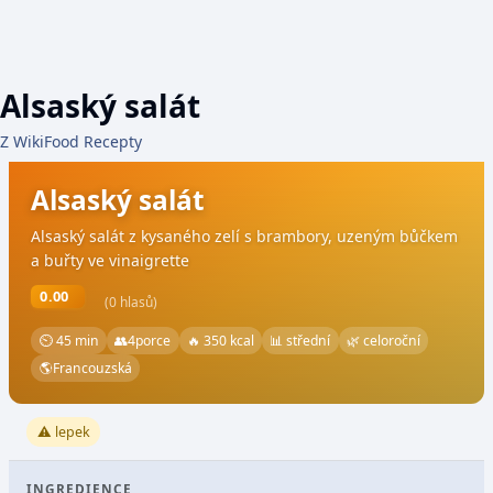
Alsaský salát
Z WikiFood Recepty
Alsaský salát
Alsaský salát z kysaného zelí s brambory, uzeným bůčkem
a buřty ve vinaigrette
0.00
(0 hlasů)
⏲ 45 min
👥
4
porce
🔥 350 kcal
📊 střední
🌿 celoroční
🌎
Francouzská
⚠️ lepek
INGREDIENCE