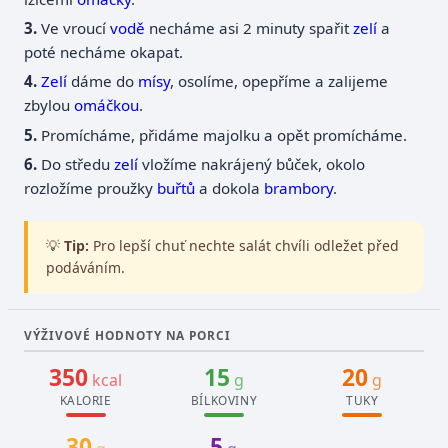
Ve vroucí
vodě
necháme asi 2 minuty spařit
zelí
a
poté necháme okapat.
Zelí
dáme do
mísy
, osolíme, opepříme a zalijeme
zbylou
omáčkou
.
Promícháme, přidáme majolku a opět promícháme.
Do středu
zelí
vložíme nakrájený bůček, okolo
rozložíme proužky
buřtů
a dokola
brambory
.
💡
Tip:
Pro lepší chuť nechte salát chvíli odležet před
podáváním.
VÝŽIVOVÉ HODNOTY NA PORCI
350
15
20
kcal
g
g
KALORIE
BÍLKOVINY
TUKY
30
5