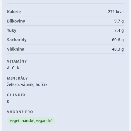
Kalorie
271 kcal
Bílkoviny
9.7 g
Tuky
7.4 g
Sacharidy
60.6 g
Vláknina
40.3 g
VITAMÍNY
A, C, K
MINERÁLY
železo, vápník, hořčík
GI INDEX
0
VHODNÉ PRO
vegetariánské, veganské