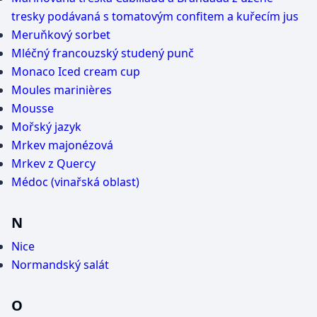
tresky podávaná s tomatovým confitem a kuřecím jus
Meruňkový sorbet
Mléčný francouzský studený punč
Monaco Iced cream cup
Moules marinières
Mousse
Mořský jazyk
Mrkev majonézová
Mrkev z Quercy
Médoc (vinařská oblast)
N
Nice
Normandský salát
O