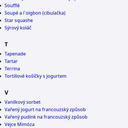
Soufflé
Soupé a l`oigbon (cibulačka)
Star squashe
Sýrový koláč
T
Tapenade
Tartar
Terrina
Tortillové košíčky s jogurtem
V
Vanilkový sorbet
Vařený jogurt na francouzský způsob
Vařený pudink na francouzský způsob
Vejce Mimóza