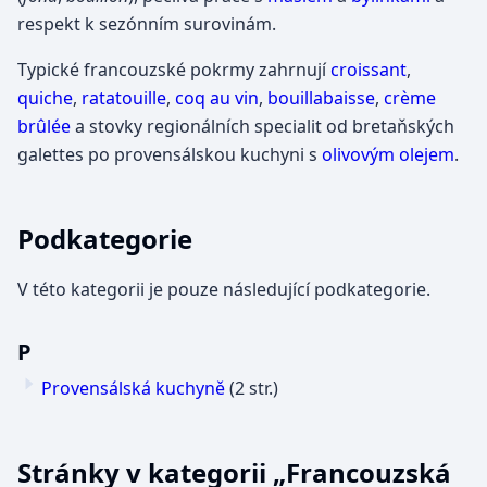
respekt k sezónním surovinám.
Typické francouzské pokrmy zahrnují
croissant
,
quiche
,
ratatouille
,
coq au vin
,
bouillabaisse
,
crème
brûlée
a stovky regionálních specialit od bretaňských
galettes po provensálskou kuchyni s
olivovým olejem
.
Podkategorie
V této kategorii je pouze následující podkategorie.
P
Provensálská kuchyně
(2 str.)
Stránky v kategorii „Francouzská