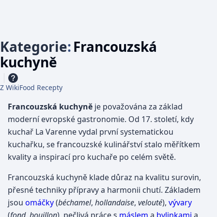
Kategorie
:
Francouzská
kuchyně
Z WikiFood Recepty
Francouzská kuchyně
je považována za základ
moderní evropské gastronomie. Od 17. století, kdy
kuchař La Varenne vydal první systematickou
kuchařku, se francouzské kulinářství stalo měřítkem
kvality a inspirací pro kuchaře po celém světě.
Francouzská kuchyně klade důraz na kvalitu surovin,
přesné techniky přípravy a harmonii chutí. Základem
jsou
omáčky
(
béchamel
,
hollandaise
,
velouté
),
vývary
(
fond
,
bouillon
), pečlivá práce s
máslem
a
bylinkami
a