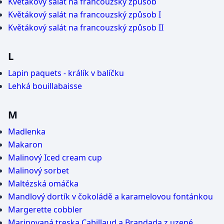
Květákový salát na francouzský způsob
Květákový salát na francouzský způsob I
Květákový salát na francouzský způsob II
L
Lapin paquets - králík v balíčku
Lehká bouillabaisse
M
Madlenka
Makaron
Malinový Iced cream cup
Malinový sorbet
Maltézská omáčka
Mandlový dortík v čokoládě a karamelovou fontánkou
Margerette cobbler
Marinovaná treska Cabillaud a Brandada z uzené