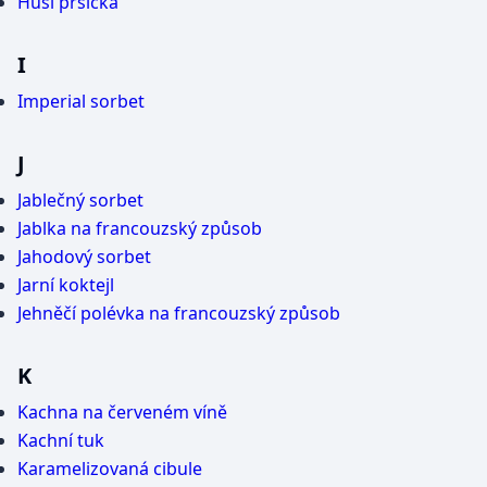
Husí prsíčka
I
Imperial sorbet
J
Jablečný sorbet
Jablka na francouzský způsob
Jahodový sorbet
Jarní koktejl
Jehněčí polévka na francouzský způsob
K
Kachna na červeném víně
Kachní tuk
Karamelizovaná cibule