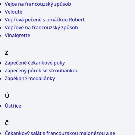
Vejce na francouzský způsob
Velouté
Vepřová pečeně s omáčkou Robert
Vepřové na francouzský způsob
Vinaigrette
Z
Zapečené čekankové puky
Zapečený pórek se strouhankou
Zapékané medailónky
Ú
Ústřice
Č
Čekankový salát s francouzskou majonézou a se