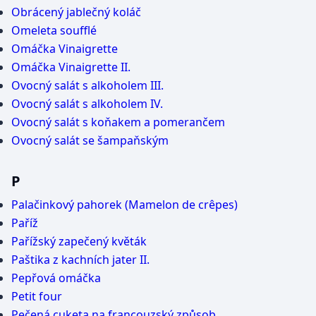
Obrácený jablečný koláč
Omeleta soufflé
Omáčka Vinaigrette
Omáčka Vinaigrette II.
Ovocný salát s alkoholem III.
Ovocný salát s alkoholem IV.
Ovocný salát s koňakem a pomerančem
Ovocný salát se šampaňským
P
Palačinkový pahorek (Mamelon de crêpes)
Paříž
Pařížský zapečený květák
Paštika z kachních jater II.
Pepřová omáčka
Petit four
Pečená cuketa na francouzský způsob