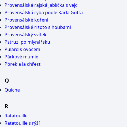
Provensálská rajská jablíčka s vejci
Provensálská ryba podle Karla Gotta
Provensálské koření
Provensálské rizoto s houbami
Provensálský svítek
Pstruzi po mlynářsku
Pulard s ovocem
Párkové mumie
Pórek a la chřest
Q
Quiche
R
Ratatouille
Ratatouille s rýží