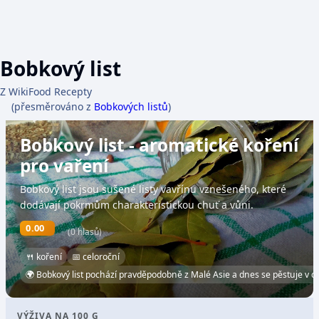
Bobkový list
Z WikiFood Recepty
(přesměrováno z
Bobkových listů
)
Bobkový list - aromatické koření
pro vaření
Bobkový list jsou sušené listy vavřínu vznešeného, které
dodávají pokrmům charakteristickou chuť a vůni.
0.00
(0 hlasů)
🍴 koření
📅 celoroční
🌍 Bobkový list pochází pravděpodobně z Malé Asie a dnes se pěstuje v c
VÝŽIVA NA 100 G