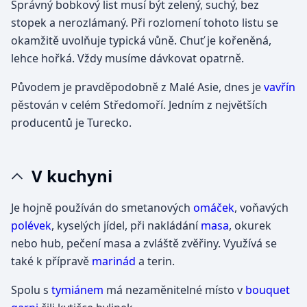
Správný bobkový list musí být zelený, suchý, bez
stopek a nerozlámaný. Při rozlomení tohoto listu se
okamžitě uvolňuje typická vůně. Chuť je kořeněná,
lehce hořká. Vždy musíme dávkovat opatrně.
Původem je pravděpodobně z Malé Asie, dnes je
vavřín
pěstován v celém Středomoří. Jedním z největších
producentů je Turecko.
V kuchyni
Je hojně používán do smetanových
omáček
, voňavých
polévek
, kyselých jídel, při nakládání
masa
, okurek
nebo hub, pečení masa a zvláště zvěřiny. Využívá se
také k přípravě
marinád
a terin.
Spolu s
tymiánem
má nezaměnitelné místo v
bouquet