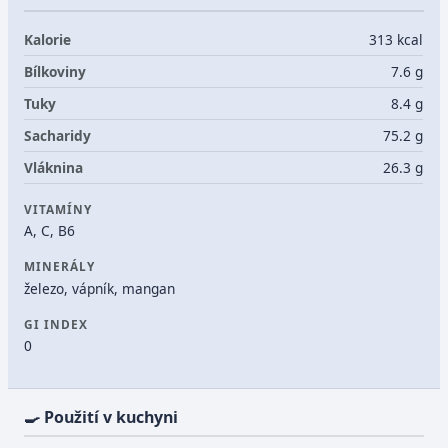
Kalorie
313 kcal
Bílkoviny
7.6 g
Tuky
8.4 g
Sacharidy
75.2 g
Vláknina
26.3 g
VITAMÍNY
A, C, B6
MINERÁLY
železo, vápník, mangan
GI INDEX
0
🍳 Použití v kuchyni