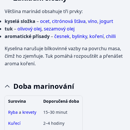
Většina marinád obsahuje tři prvky:
kyselá složka
–
ocet
,
citrónová
šťáva
,
víno
,
jogurt
tuk
–
olivový olej
,
sezamový olej
aromatické přísady
–
česnek
,
bylinky
,
koření
,
chilli
Kyselina narušuje bílkovinné vazby na povrchu masa,
čímž ho zjemňuje. Tuk pomáhá rozpouštět a přenášet
aroma koření.
Doba marinování
Surovina
Doporučená doba
Ryba
a
krevety
15–30 minut
Kuřecí
2–4 hodiny