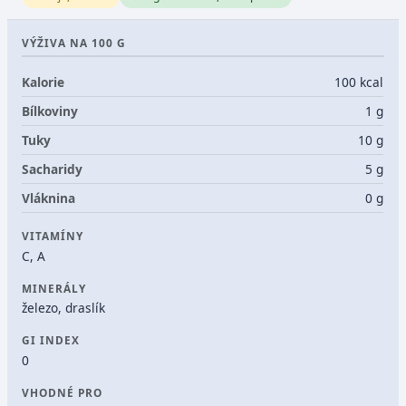
VÝŽIVA NA 100 G
Kalorie
100 kcal
Bílkoviny
1 g
Tuky
10 g
Sacharidy
5 g
Vláknina
0 g
VITAMÍNY
C, A
MINERÁLY
železo, draslík
GI INDEX
0
VHODNÉ PRO