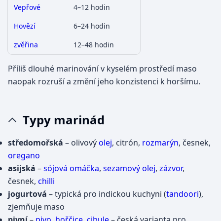
Vepřové
4–12 hodin
Hovězí
6–24 hodin
zvěřina
12–48 hodin
Příliš dlouhé marinování v kyselém prostředí maso
naopak rozruší a změní jeho konzistenci k horšímu.
Typy marinád
středomořská
– olivový
olej
, citrón,
rozmarýn
, česnek,
oregano
asijská
–
sójová omáčka
,
sezamový olej
,
zázvor
,
česnek,
chilli
jogurtová
– typická pro indickou kuchyni (
tandoori
),
zjemňuje maso
pivní
–
pivo
,
hořčice
,
cibule
– česká varianta pro