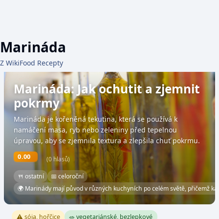
Marináda
Z WikiFood Recepty
Marináda: Jak ochutit a zjemnit
pokrmy
Marináda je kořeněná tekutina, která se používá k
namáčení masa, ryb nebo zeleniny před tepelnou
úpravou, aby se zjemnila textura a zlepšila chuť pokrmu.
0.00
(0 hlasů)
🍴 ostatní
📅 celoroční
🌍 Marinády mají původ v různých kuchyních po celém světě, přičemž kaž
⚠️ sója, hořčice
🥗 vegetariánské, bezlepkové