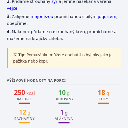
Přidáme strouhaný
sýr
a jemně nasekaná vařená
vejce
.
Zalijeme
majonézou
promíchanou s bílým
jogurtem
,
opepříme.
Nakonec přidáme nastrouhaný křen, promícháme a
mažeme na krajíčky chleba.
💡
Tip:
Pomazánku můžete obohatit o bylinky jako je
pažitka nebo kopr.
VÝŽIVOVÉ HODNOTY NA PORCI
250
10
18
kcal
g
g
KALORIE
BÍLKOVINY
TUKY
12
1
g
g
SACHARIDY
VLÁKNINA