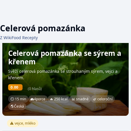
Celerová pomazánka
Z WikiFood Recepty
Celerová pomazánka se sýrem a
křenem
Svěží celerová pomazánka se strouhaným sýrem, vejci a
křenem.
0.00
(0 hlasů)
⏲ 15 min
👥
4
porce
🔥 250 kcal
📊 snadné
🌿 celoroční
🌎
Česká
⚠️ vejce, mléko