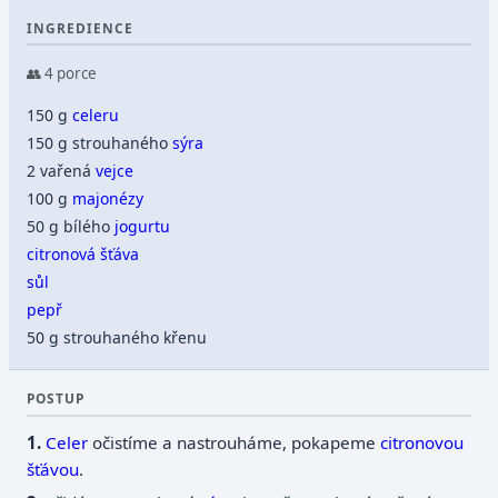
INGREDIENCE
👥 4 porce
150 g
celeru
150 g strouhaného
sýra
2 vařená
vejce
100 g
majonézy
50 g bílého
jogurtu
citronová šťáva
sůl
pepř
50 g strouhaného křenu
POSTUP
Celer
očistíme a nastrouháme, pokapeme
citronovou
šťávou
.