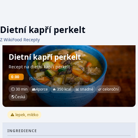
Dietní kapří perkelt
Z WikiFood Recepty
Dietní kapří perkelt
Recept na dietní kapří perkelt
0.00
(0 hlasů)
⏲ 30 min
👥
4
porce
🔥 350 kcal
📊 snadné
🌿 celoroční
🌎
Česká
⚠️ lepek, mléko
INGREDIENCE