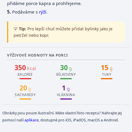
přidáme porce kapra a prohřejeme.
Podáváme s
rýží
.
💡
Tip:
Pro lepší chuť můžete přidat bylinky jako je
petržel nebo kopr.
VÝŽIVOVÉ HODNOTY NA PORCI
350
30
15
kcal
g
g
KALORIE
BÍLKOVINY
TUKY
20
1
g
g
SACHARIDY
VLÁKNINA
Obrázky jsou pouze ilustrační. Máte vlastní foto receptu? Nahrajte jej
pomocí naší
aplikace
, dostupné pro iOS, iPadOS, macOS a Android.