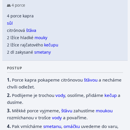
👥 4 porce
4 porce kapra
sůl
citrónová
šťáva
2 lžíce hladké
mouky
2 lžíce rajčatového
kečupu
2 dl zakysané
smetany
POSTUP
Porce kapra pokapeme citrónovou
šťávou
a necháme
chvíli odležet.
Podlijeme je trochou
vody
, osolíme, přidáme
kečup
a
dusíme.
Měkké porce vyjmeme,
šťávu
zahustíme
moukou
rozmíchanou v trošce
vody
a povaříme.
Pak vmícháme
smetanu
,
omáčku
uvedeme do varu,