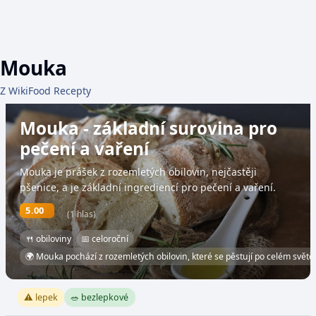
Mouka
Z WikiFood Recepty
Mouka - základní surovina pro
pečení a vaření
Mouka je prášek z rozemletých obilovin, nejčastěji
pšenice, a je základní ingrediencí pro pečení a vaření.
5.00
(1 hlas)
🍴 obiloviny
📅 celoroční
🌍 Mouka pochází z rozemletých obilovin, které se pěstují po celém světě.
⚠️ lepek
🥗 bezlepkové