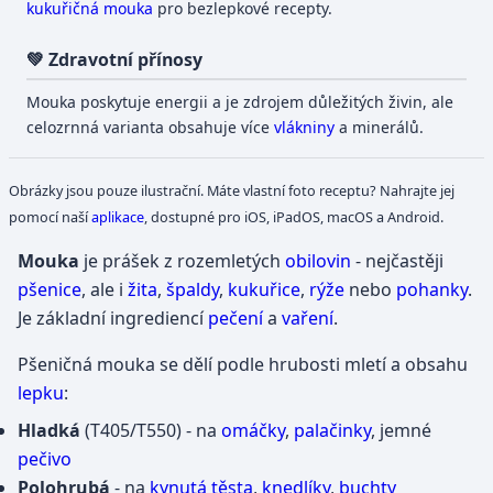
kukuřičná mouka
pro bezlepkové recepty.
💚 Zdravotní přínosy
Mouka poskytuje energii a je zdrojem důležitých živin, ale
celozrnná varianta obsahuje více
vlákniny
a minerálů.
Obrázky jsou pouze ilustrační. Máte vlastní foto receptu? Nahrajte jej
pomocí naší
aplikace
, dostupné pro iOS, iPadOS, macOS a Android.
Mouka
je prášek z rozemletých
obilovin
- nejčastěji
pšenice
, ale i
žita
,
špaldy
,
kukuřice
,
rýže
nebo
pohanky
.
Je základní ingrediencí
pečení
a
vaření
.
Pšeničná mouka se dělí podle hrubosti mletí a obsahu
lepku
:
Hladká
(T405/T550) - na
omáčky
,
palačinky
, jemné
pečivo
Polohrubá
- na
kynutá těsta
,
knedlíky
,
buchty