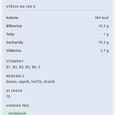
VÝŽIVA NA 100 G
Kalorie
364 kcal
Bílkoviny
10.3 g
Tuky
1 g
Sacharidy
76.3 g
Vláknina
2.7 g
VITAMÍNY
B1, B2, B3, B5, B6, E
MINERÁLY
železo, vápník, hořčík, draslík
GI INDEX
70
VHODNÉ PRO
bezlepkové