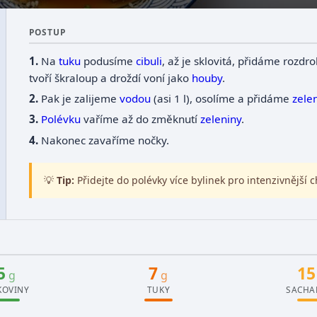
POSTUP
Na
tuku
podusíme
cibuli
, až je sklovitá, přidáme rozd
tvoří škraloup a droždí voní jako
houby
.
Pak je zalijeme
vodou
(asi 1 l), osolíme a přidáme
zele
Polévku
vaříme až do změknutí
zeleniny
.
Nakonec zavaříme nočky.
💡
Tip:
Přidejte do polévky více bylinek pro intenzivnější c
5
7
15
g
g
KOVINY
TUKY
SACHA