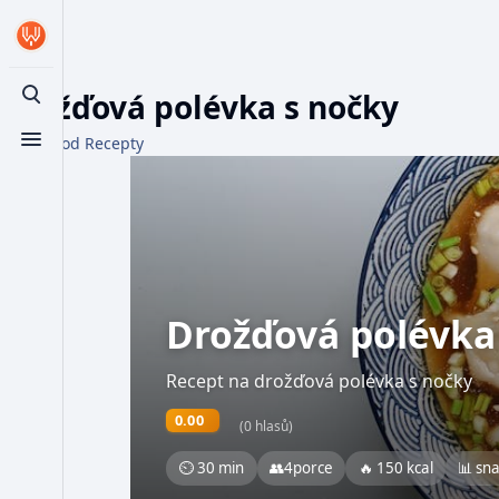
Drožďová polévka s nočky
Toggle search
Z WikiFood Recepty
Toggle menu
Drožďová polévka
Recept na drožďová polévka s nočky
0.00
(0 hlasů)
⏲ 30 min
👥
4
porce
🔥 150 kcal
📊 sn