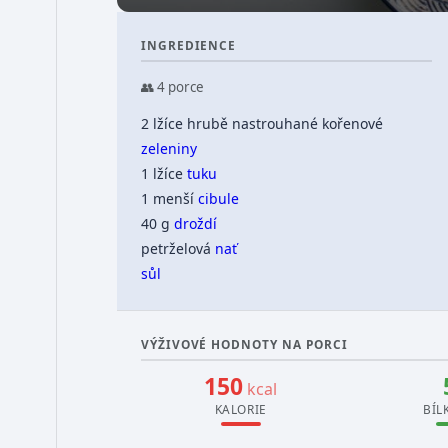
INGREDIENCE
👥 4 porce
2 lžíce hrubě nastrouhané kořenové
zeleniny
1 lžíce
tuku
1 menší
cibule
40 g
droždí
petrželová
nať
sůl
VÝŽIVOVÉ HODNOTY NA PORCI
150
kcal
KALORIE
BÍL