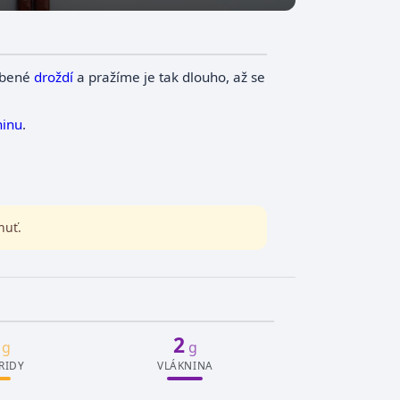
robené
droždí
a pražíme je tak dlouho, až se
ninu
.
huť.
2
g
g
RIDY
VLÁKNINA