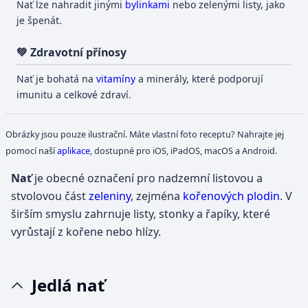
Nať lze nahradit jinými
bylinkami
nebo zelenými listy, jako
je špenát.
💚 Zdravotní přínosy
Nať je bohatá na
vitamíny
a minerály, které podporují
imunitu a celkové zdraví.
Obrázky jsou pouze ilustrační. Máte vlastní foto receptu? Nahrajte jej
pomocí naší
aplikace
, dostupné pro iOS, iPadOS, macOS a Android.
Nať
je obecné označení pro nadzemní listovou a
stvolovou část
zeleniny
, zejména
kořenových plodin
. V
širším smyslu zahrnuje listy, stonky a řapíky, které
vyrůstají z kořene nebo hlízy.
Jedlá nať