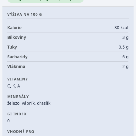
VÝŽIVA NA 100 G
Kalorie
30 kcal
Bílkoviny
3 g
Tuky
0.5 g
Sacharidy
6 g
Vláknina
2 g
VITAMÍNY
C, K, A
MINERÁLY
železo, vápník, draslík
GI INDEX
0
VHODNÉ PRO