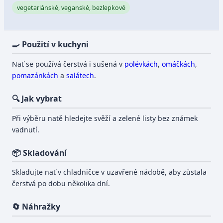
vegetariánské, veganské, bezlepkové
🍳 Použití v kuchyni
Nať se používá čerstvá i sušená v
polévkách
,
omáčkách
,
pomazánkách
a
salátech
.
🔍 Jak vybrat
Při výběru natě hledejte svěží a zelené listy bez známek
vadnutí.
📦 Skladování
Skladujte nať v chladničce v uzavřené nádobě, aby zůstala
čerstvá po dobu několika dní.
🔄 Náhražky