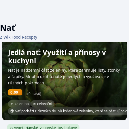
Nať
Z WikiFood Recepty
Jedlá nať: Využití a přínosy v
kuchyni
Nať je nadzemní část zeleniny, která zahrnuje listy, stonky
a řapíky. Mnoho druhů natě je jedlých a využívá se v
různých pokrmech.
0.00
(0 hlasů)
🍴 zelenina
📅 celoroční
🌍 Nať pochází z různých druhů kořenové zeleniny, které se pěstují po ce
🥗 vegetariánské, veganské, bezlepkové