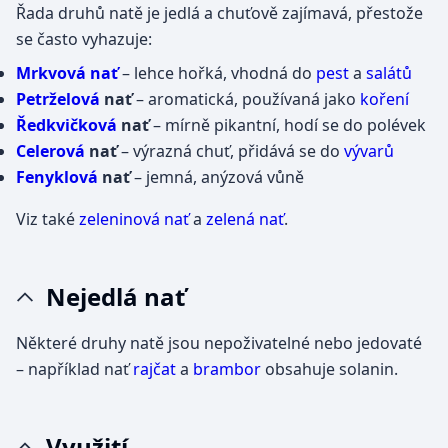
Řada druhů natě je jedlá a chuťově zajímavá, přestože
se často vyhazuje:
Mrkvová nať
– lehce hořká, vhodná do
pest
a
salátů
Petrželová
nať
– aromatická, používaná jako
koření
Ředkvičková
nať
– mírně pikantní, hodí se do polévek
Celerová
nať
– výrazná chuť, přidává se do
vývarů
Fenyklová
nať
– jemná, anýzová vůně
Viz také
zeleninová nať
a
zelená nať
.
Nejedlá nať
Některé druhy natě jsou nepoživatelné nebo jedovaté
– například nať
rajčat
a
brambor
obsahuje solanin.
Využití