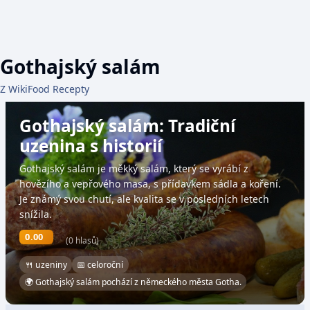
Gothajský salám
Z WikiFood Recepty
Gothajský salám: Tradiční
uzenina s historií
Gothajský salám je měkký salám, který se vyrábí z
hovězího a vepřového masa, s přídavkem sádla a koření.
Je známý svou chutí, ale kvalita se v posledních letech
snížila.
0.00
(0 hlasů)
🍴 uzeniny
📅 celoroční
🌍 Gothajský salám pochází z německého města Gotha.