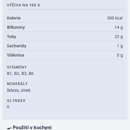
VÝŽIVA NA 100 G
Kalorie
300 kcal
Bílkoviny
14 g
Tuky
25 g
Sacharidy
1 g
Vláknina
0 g
VITAMÍNY
B1, B2, B3, B6
MINERÁLY
železo, zinek
GI INDEX
0
🍳 Použití v kuchyni