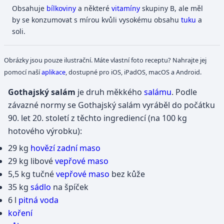
Obsahuje
bílkoviny
a některé
vitamíny
skupiny B, ale měl
by se konzumovat s mírou kvůli vysokému obsahu
tuku
a
soli.
Obrázky jsou pouze ilustrační. Máte vlastní foto receptu? Nahrajte jej
pomocí naší
aplikace
, dostupné pro iOS, iPadOS, macOS a Android.
Gothajský salám
je druh měkkého
salámu
. Podle
závazné normy se Gothajský salám vyráběl do počátku
90. let 20. století z těchto ingrediencí (na 100 kg
hotového výrobku):
29 kg
hovězí zadní maso
29 kg libové
vepřové maso
5,5 kg tučné
vepřové maso
bez kůže
35 kg
sádlo
na špíček
6 l
pitná voda
koření