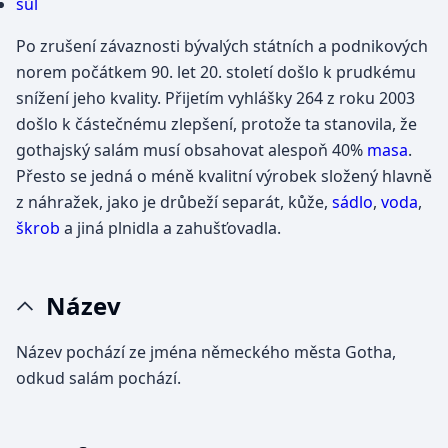
sůl
Po zrušení závaznosti bývalých státních a podnikových
norem počátkem 90. let 20. století došlo k prudkému
snížení jeho kvality. Přijetím vyhlášky 264 z roku 2003
došlo k částečnému zlepšení, protože ta stanovila, že
gothajský salám musí obsahovat alespoň 40%
masa
.
Přesto se jedná o méně kvalitní výrobek složený hlavně
z náhražek, jako je drůbeží separát, kůže,
sádlo
,
voda
,
škrob
a jiná plnidla a zahušťovadla.
Název
Název pochází ze jména německého města Gotha,
odkud salám pochází.