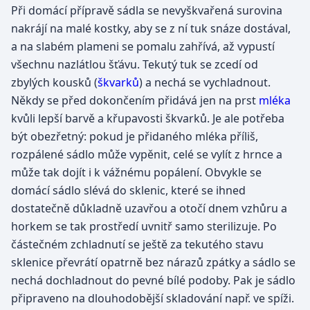
Při domácí přípravě sádla se nevyškvařená surovina
nakrájí na malé kostky, aby se z ní tuk snáze dostával,
a na slabém plameni se pomalu zahřívá, až vypustí
všechnu nazlátlou šťávu. Tekutý tuk se zcedí od
zbylých kousků (
škvarků
) a nechá se vychladnout.
Někdy se před dokončením přidává jen na prst
mléka
kvůli lepší barvě a křupavosti škvarků. Je ale potřeba
být obezřetný: pokud je přidaného mléka příliš,
rozpálené sádlo může vypěnit, celé se vylít z hrnce a
může tak dojít i k vážnému popálení. Obvykle se
domácí sádlo slévá do sklenic, které se ihned
dostatečně důkladně uzavřou a otočí dnem vzhůru a
horkem se tak prostředí uvnitř samo sterilizuje. Po
částečném zchladnutí se ještě za tekutého stavu
sklenice převrátí opatrně bez nárazů zpátky a sádlo se
nechá dochladnout do pevné bílé podoby. Pak je sádlo
připraveno na dlouhodobější skladování např. ve spíži.