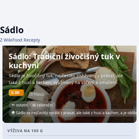
Sádlo
Z WikiFood Recepty
Sádlo: Tradiční živočišný tuk v
kuchyni
Sádlo je živočišný tuk, nejčastěji získávaný z prasat, ale
také z husí a kachen, využívaný na vaření a smažení.
0.00
(0 hlasů)
🍴 ostatní
📅 celoroční
🌍 Sádlo se nejčastěji vyrábí z prasat, ale také z husí a kachen, a je obl
VÝŽIVA NA 100 G