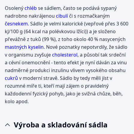
Osolený
chléb
se sádlem, často se podává sypaný
nadrobno nakrájenou
cibulí
či s rozmačkaným
česnekem
. Sádlo je velmi kalorické (vepřové přes 3 600
kJ/100 g (64 kcal na polévkovou lžíci)) a je složeno
převážně z tuků (99 %), z toho okolo 40 % nasycených
mastných kyselin
. Nové poznatky nepotvrdily, že sádlo
v organismu zvyšuje
cholesterol
, a působí tak srdeční
a cévní onemocnění - tento efekt je nyní dáván za vinu
nadměrné produkci inzulinu vlivem vysokého obsahu
cukrů
v moderní stravě. Sádlo by tedy měli jíst v
rozumné míře ti, kteří mají zájem o pravidelný
každodenní fyzický pohyb, jako je svižná chůze, běh,
kolo apod.
Výroba a skladování sádla