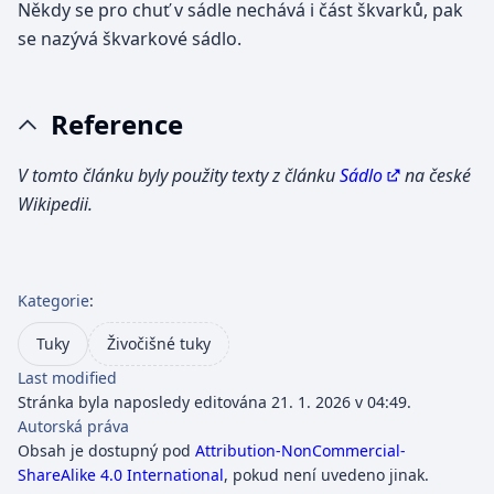
Někdy se pro chuť v sádle nechává i část škvarků, pak
se nazývá škvarkové sádlo.
Reference
V tomto článku byly použity texty z článku
Sádlo
na české
Wikipedii.
Kategorie
:
Tuky
Živočišné tuky
Last modified
Stránka byla naposledy editována 21. 1. 2026 v 04:49.
Autorská práva
Obsah je dostupný pod
Attribution-NonCommercial-
ShareAlike 4.0 International
, pokud není uvedeno jinak.