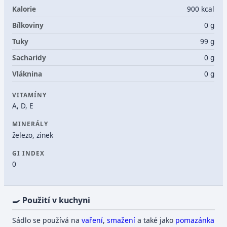
Kalorie
900 kcal
Bílkoviny
0 g
Tuky
99 g
Sacharidy
0 g
Vláknina
0 g
VITAMÍNY
A, D, E
MINERÁLY
železo, zinek
GI INDEX
0
🍳 Použití v kuchyni
Sádlo se používá na
vaření
,
smažení
a také jako
pomazánka