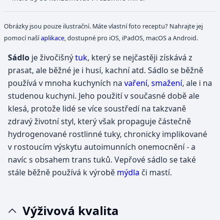
Obrázky jsou pouze ilustrační. Máte vlastní foto receptu? Nahrajte jej
pomocí naší
aplikace
, dostupné pro iOS, iPadOS, macOS a Android.
Sádlo
je živočišný
tuk
, který se nejčastěji získává z
prasat, ale běžné je i husí, kachní atd. Sádlo se běžně
používá v mnoha kuchyních na
vaření
,
smažení
, ale i na
studenou kuchyni. Jeho použití v současné době ale
klesá, protože lidé se více soustředí na takzvaně
zdravý životní styl, který však propaguje částečně
hydrogenované rostlinné tuky, chronicky implikované
v rostoucím výskytu autoimunních onemocnění - a
navíc s obsahem trans tuků. Vepřové sádlo se také
stále běžně používá k výrobě
mýdla
či mastí.
Výživová kvalita