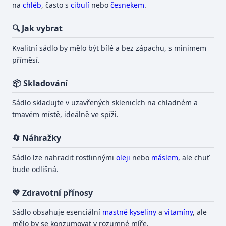
na
chléb
, často s
cibulí
nebo
česnekem
.
🔍 Jak vybrat
Kvalitní sádlo by mělo být bílé a bez zápachu, s minimem
příměsí.
📦 Skladování
Sádlo skladujte v uzavřených sklenicích na chladném a
tmavém místě, ideálně ve spíži.
🔄 Náhražky
Sádlo lze nahradit rostlinnými
oleji
nebo
máslem
, ale chuť
bude odlišná.
💚 Zdravotní přínosy
Sádlo obsahuje esenciální
mastné kyseliny
a
vitamíny
, ale
mělo by se konzumovat v rozumné míře.