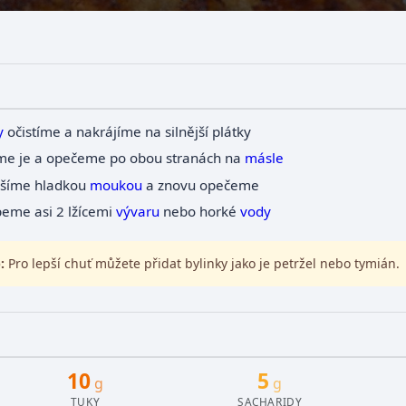
y
očistíme a nakrájíme na silnější plátky
me je a opečeme po obou stranách na
másle
šíme hladkou
moukou
a znovu opečeme
eme asi 2 lžícemi
vývaru
nebo horké
vody
:
Pro lepší chuť můžete přidat bylinky jako je petržel nebo tymián.
10
5
g
g
TUKY
SACHARIDY