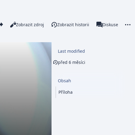
re this page
More 
Číst
Zobrazit zdroj
Zobrazit historii
Stránka
Diskuse
Zobrazení
associated-pages
Last modified
před 6 měsíci
Obsah
Příloha