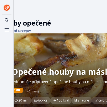
Houby opečené
Toggle search
Z WikiFood Recepty
Toggle menu
Opečené houby na más
Jednoduše připravené opečené houby na másle, za
0.00
(0 hlasů)
⏲ 20 min
👥
4
porce
🔥 150 kcal
📊 snadné
🌿 celor