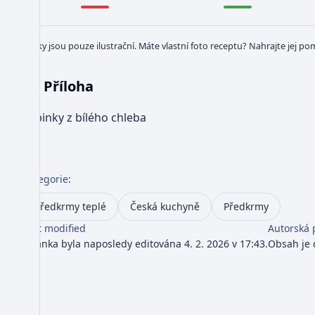
Obrázky jsou pouze ilustrační. Máte vlastní foto receptu? Nahrajte jej po
Příloha
Topinky z bílého chleba
Kategorie
:
Předkrmy teplé
Česká kuchyně
Předkrmy
Last modified
Autorská 
Stránka byla naposledy editována 4. 2. 2026 v 17:43.
Obsah je