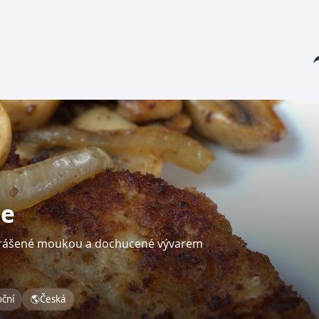
Sha
le
prášené moukou a dochucené vývarem
oční
🌎
Česká