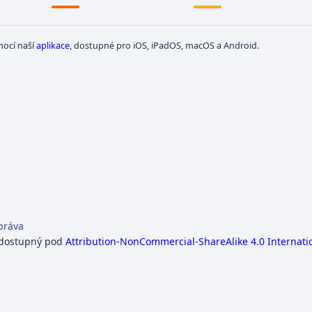
mocí naší
aplikace
, dostupné pro iOS, iPadOS, macOS a Android.
práva
 dostupný pod
Attribution-NonCommercial-ShareAlike 4.0 Internati