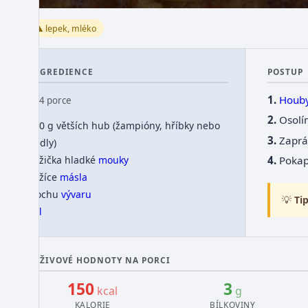
⚠️ lepek, mléko
INGREDIENCE
POSTUP
Houb
👥 4 porce
Osolí
500 g větších hub (žampióny, hříbky nebo
Zaprá
bedly)
Pokap
1 lžička hladké
mouky
1 lžíce
másla
trochu
vývaru
💡
Tip
sůl
VÝŽIVOVÉ HODNOTY NA PORCI
150
3
kcal
g
KALORIE
BÍLKOVINY