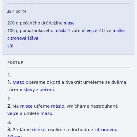
👥 4 porce
200 g pečeného drůbežího
masa
100 g pomazánkového
másla
1 vařené
vejce
2 lžíce
mléka
citronová šťáva
sůl
POSTUP
1.
Maso
obereme z kosti a dvakrát umeleme se dvěma
lžícemi
šťávy
z
pečení
.
2.
Na
misce
utřeme
máslo
, vmícháme nastrouhané
vejce
a umleté
maso
.
3.
Přidáme
mléko
, osolíme a dochutíme
citronovou
šťávou
.