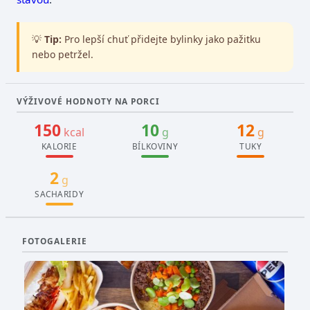
💡
Tip:
Pro lepší chuť přidejte bylinky jako pažitku
nebo petržel.
VÝŽIVOVÉ HODNOTY NA PORCI
150
10
12
kcal
g
g
KALORIE
BÍLKOVINY
TUKY
2
g
SACHARIDY
FOTOGALERIE