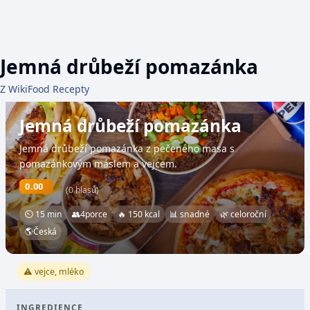
Jemná drůbeží pomazánka
Z WikiFood Recepty
Jemná drůbeží pomazánka
Jemná drůbeží pomazánka z pečeného masa s
pomazánkovým máslem a vejcem.
0.00
(0 hlasů)
⏲ 15 min
👥
4
porce
🔥 150 kcal
📊 snadné
🌿 celoroční
🌎
Česká
⚠️ vejce, mléko
INGREDIENCE