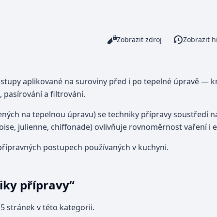
Číst
Zobrazit zdroj
Zobrazit hi
Zobrazení
tupy aplikované na suroviny před i po tepelné úpravě — krá
 pasírování a filtrování.
ných na tepelnou úpravu) se techniky přípravy soustředí 
oise, julienne, chiffonade) ovlivňuje rovnoměrnost vaření i 
 přípravných postupech používaných v kuchyni.
iky přípravy“
 stránek v této kategorii.