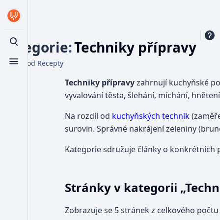
Kategorie
:
Techniky přípravy
Toggle search
Z WikiFood Recepty
Toggle menu
Techniky přípravy
zahrnují kuchyňské pos
vyvalování těsta, šlehání, míchání, hnětení,
Na rozdíl od
kuchyňských technik
(zaměře
surovin. Správné nakrájení zeleniny (brun
Kategorie sdružuje články o konkrétních
Stránky v kategorii „Techn
Zobrazuje se 5 stránek z celkového počtu 5