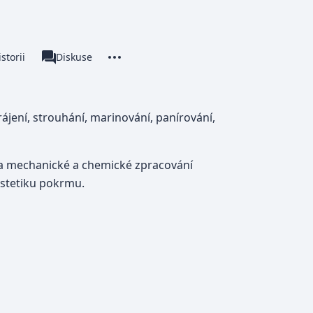
More actions
storii
Kategorie
Diskuse
associated-pages
jení, strouhání, marinování, panírování,
na mechanické a chemické zpracování
estetiku pokrmu.