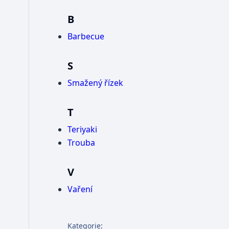
B
Barbecue
S
Smažený řízek
T
Teriyaki
Trouba
V
Vaření
Kategorie
: