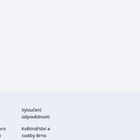
Vyloučení
odpovědnosti
pro
Květinářství a
i
svatby Brno