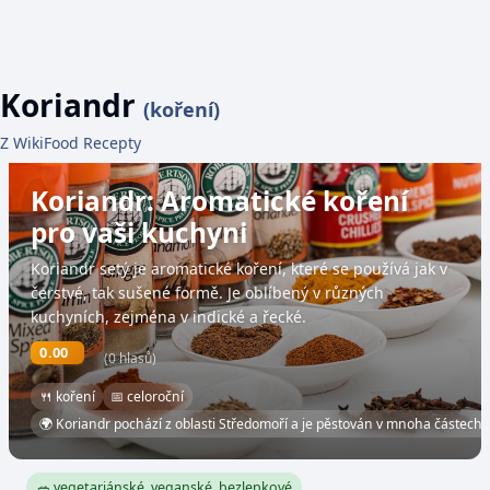
Koriandr
(koření)
Z WikiFood Recepty
Koriandr: Aromatické koření
pro vaši kuchyni
Koriandr setý je aromatické koření, které se používá jak v
čerstvé, tak sušené formě. Je oblíbený v různých
kuchyních, zejména v indické a řecké.
0.00
(0 hlasů)
🍴 koření
📅 celoroční
🌍 Koriandr pochází z oblasti Středomoří a je pěstován v mnoha částech 
🥗 vegetariánské, veganské, bezlepkové