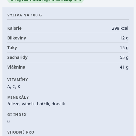
VÝŽIVA NA 100 G
Kalorie
298 kcal
Bílkoviny
12 g
Tuky
15 g
Sacharidy
55 g
Vláknina
41 g
VITAMÍNY
A, C, K
MINERÁLY
železo, vápník, hořčík, draslík
GI INDEX
0
VHODNÉ PRO