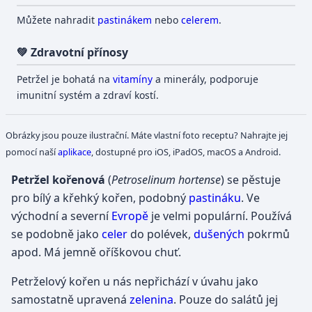
Můžete nahradit
pastinákem
nebo
celerem
.
💚 Zdravotní přínosy
Petržel je bohatá na
vitamíny
a minerály, podporuje
imunitní systém a zdraví kostí.
Obrázky jsou pouze ilustrační. Máte vlastní foto receptu? Nahrajte jej
pomocí naší
aplikace
, dostupné pro iOS, iPadOS, macOS a Android.
Petržel kořenová
(
Petroselinum hortense
) se pěstuje
pro bílý a křehký kořen, podobný
pastináku
. Ve
východní a severní
Evropě
je velmi populární. Používá
se podobně jako
celer
do polévek,
dušených
pokrmů
apod. Má jemně oříškovou chuť.
Petrželový kořen u nás nepřichází v úvahu jako
samostatně upravená
zelenina
. Pouze do salátů jej