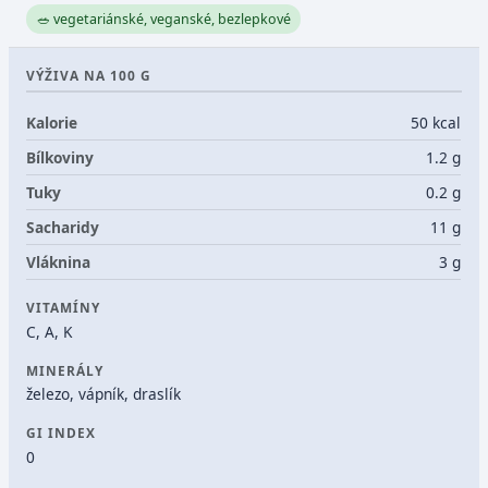
🥗 vegetariánské, veganské, bezlepkové
VÝŽIVA NA 100 G
Kalorie
50 kcal
Bílkoviny
1.2 g
Tuky
0.2 g
Sacharidy
11 g
Vláknina
3 g
VITAMÍNY
C, A, K
MINERÁLY
železo, vápník, draslík
GI INDEX
0