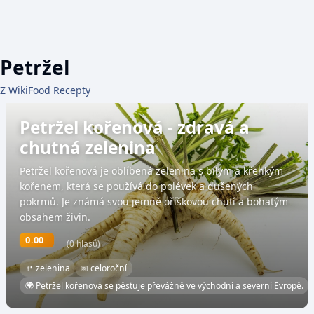
Petržel
Z WikiFood Recepty
Petržel kořenová - zdravá a
chutná zelenina
Petržel kořenová je oblíbená zelenina s bílým a křehkým
kořenem, která se používá do polévek a dušených
pokrmů. Je známá svou jemně oříškovou chutí a bohatým
obsahem živin.
0.00
(0 hlasů)
🍴 zelenina
📅 celoroční
🌍 Petržel kořenová se pěstuje převážně ve východní a severní Evropě.