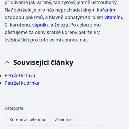
přidáváme jak vařený, tak syrový jemně ustrouhaný.
Nať
petržele je pro nás nepostradatelným
kořením
i
ozdobou pokrmů, a hlavně bohatým zdrojem
vitamínu
C
, karotenu,
vápníku
a
železa
. Po celou zimu
pěstujeme za okny krátké kořeny petržele v
květináčích pro tuto velmi cennou nať.
Související články
Petržel listová
Petržel kudrnka
Kategorie
:
Kořenová zelenina
Zelenina