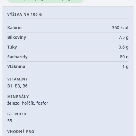
VÝŽIVA NA 100 G
Kalorie
360 kcal
Bílkoviny
7.5 g
Tuky
0.6 g
Sacharidy
80 g
Vláknina
1 g
VITAMÍNY
B1, B3, B6
MINERÁLY
železo, hořčík, fosfor
GI INDEX
55
VHODNÉ PRO