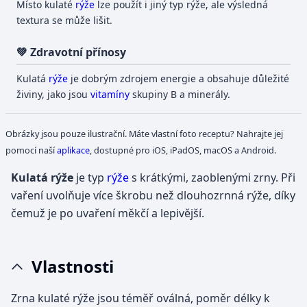
Místo kulaté
rýže
lze použít i jiný typ rýže, ale výsledná
textura se může lišit.
💚 Zdravotní přínosy
Kulatá
rýže
je dobrým zdrojem energie a obsahuje důležité
živiny, jako jsou
vitamíny
skupiny B a minerály.
Obrázky jsou pouze ilustrační. Máte vlastní foto receptu? Nahrajte jej
pomocí naší
aplikace
, dostupné pro iOS, iPadOS, macOS a Android.
Kulatá rýže
je typ
rýže
s krátkými, zaoblenými zrny. Při
vaření uvolňuje více škrobu než dlouhozrnná rýže, díky
čemuž je po uvaření měkčí a lepivější.
Vlastnosti
Zrna kulaté rýže jsou téměř oválná, poměr délky k