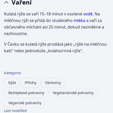
Vaření
Kulatá rýže se vaří 15–18 minut v osolené
vodě
. Na
mléčnou rýži se přidá do studeného
mléka
a vaří za
občasného míchání asi 25 minut, dokud nezměkne a
nezhoustne.
V Česku se kulatá rýže prodává jako „rýže na mléčnou
kaši" nebo jednoduše „kulatozrnná rýže".
Kategorie
:
Rýže
Přílohy
Obiloviny
Bezlepkové potraviny
Vegetariánské potraviny
Veganské potraviny
Last modified