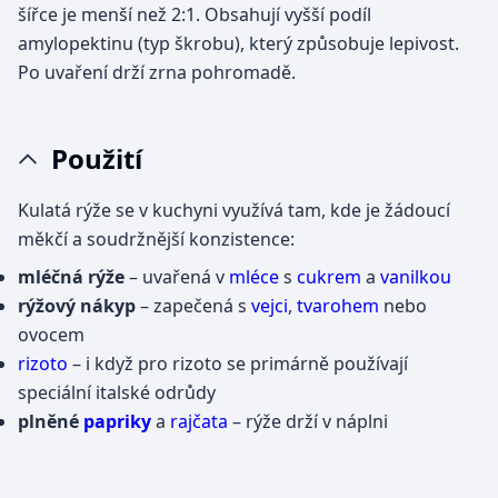
šířce je menší než 2:1. Obsahují vyšší podíl
amylopektinu (typ škrobu), který způsobuje lepivost.
Po uvaření drží zrna pohromadě.
Použití
Kulatá rýže se v kuchyni využívá tam, kde je žádoucí
měkčí a soudržnější konzistence:
mléčná rýže
– uvařená v
mléce
s
cukrem
a
vanilkou
rýžový nákyp
– zapečená s
vejci
,
tvarohem
nebo
ovocem
rizoto
– i když pro rizoto se primárně používají
speciální italské odrůdy
plněné
papriky
a
rajčata
– rýže drží v náplni