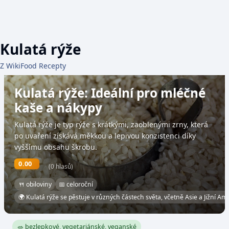
Kulatá rýže
Z WikiFood Recepty
Kulatá rýže: Ideální pro mléčné
kaše a nákypy
Kulatá rýže je typ rýže s krátkými, zaoblenými zrny, která
po uvaření získává měkkou a lepivou konzistenci díky
vyššímu obsahu škrobu.
0.00
(0 hlasů)
🍴 obiloviny
📅 celoroční
🌍 Kulatá rýže se pěstuje v různých částech světa, včetně Asie a Jižní Ame
🥗 bezlepkové, vegetariánské, veganské