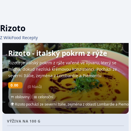
Rizoto
Z WikiFood Recepty
Rizoto - italský pokrm z rýže
Rizoto je italský pokrm z rýže vařené ve vývaru, který se
míchá, dokud nezíská krémovou konzistenci. Pochází ze
severní Itálie, zejména z Lombardie a Piemontu.
0.00
(0 hlasů)
🍴 obiloviny
📅 celoroční
🌍 Rizoto pochází ze severní Itálie, zejména z oblastí Lombardie a Piemon
VÝŽIVA NA 100 G