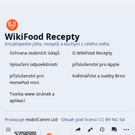
WikiFood Recepty
Encyklopedie jídla, receptů a kuchyní z celého světa
Ochrana osobních údajů
O WikiFood Recepty
Vyloučení odpovědnosti
příslušenství pro Apple
příslušenství pro
Květinářství a svatby Brno
HomePod mini
Tvorba www stránek a
aplikací
Provozuje
mobilComm Ltd
· Obsah pod licencí CC BY-NC-SA
4.0
Obsah
Share this page
More 
Zobrazení
associate