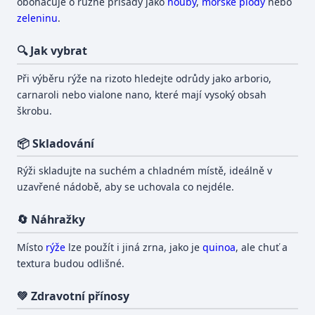
obohacuje o různé přísady jako
houby
,
mořské plody
nebo
zeleninu
.
🔍 Jak vybrat
Při výběru rýže na rizoto hledejte odrůdy jako arborio,
carnaroli nebo vialone nano, které mají vysoký obsah
škrobu.
📦 Skladování
Rýži skladujte na suchém a chladném místě, ideálně v
uzavřené nádobě, aby se uchovala co nejdéle.
🔄 Náhražky
Místo
rýže
lze použít i jiná zrna, jako je
quinoa
, ale chuť a
textura budou odlišné.
💚 Zdravotní přínosy