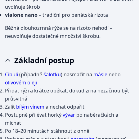
uvolňuje škrob
vialone nano
– tradiční pro benátská rizota
Běžná dlouhozrnná rýže se na rizoto nehodí –
neuvolňuje dostatečné množství škrobu.
Základní postup
Cibuli
(případně
šalotku
) nasmažit na
másle
nebo
olivovém oleji
Přidat rýži a krátce opékat, dokud zrna nezačnou být
průsvitná
Zalít
bílým vínem
a nechat odpařit
Postupně přilévat horký
vývar
po naběračkách a
míchat
Po 18–20 minutách stáhnout z ohně
Vmíchat máslo a strouhaný
parmezán
(
mantecatura
)