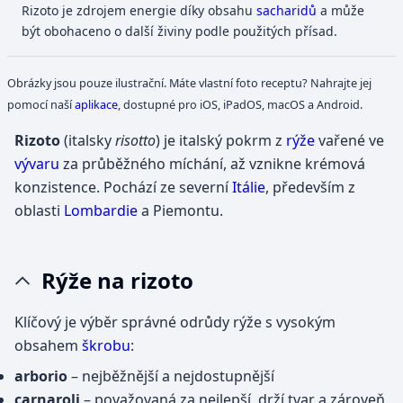
Rizoto je zdrojem energie díky obsahu
sacharidů
a může
být obohaceno o další živiny podle použitých přísad.
Obrázky jsou pouze ilustrační. Máte vlastní foto receptu? Nahrajte jej
pomocí naší
aplikace
, dostupné pro iOS, iPadOS, macOS a Android.
Rizoto
(italsky
risotto
) je italský pokrm z
rýže
vařené ve
vývaru
za průběžného míchání, až vznikne krémová
konzistence. Pochází ze severní
Itálie
, především z
oblasti
Lombardie
a Piemontu.
Rýže na rizoto
Klíčový je výběr správné odrůdy rýže s vysokým
obsahem
škrobu
:
arborio
– nejběžnější a nejdostupnější
carnaroli
– považovaná za nejlepší, drží tvar a zároveň