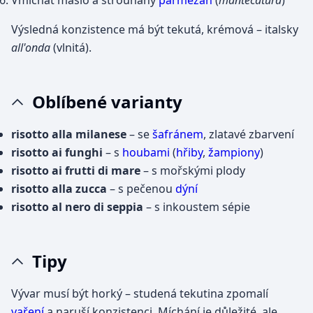
Výsledná konzistence má být tekutá, krémová – italsky
all'onda
(vlnitá).
Oblíbené varianty
risotto alla milanese
– se
šafránem
, zlatavé zbarvení
risotto ai funghi
– s
houbami
(
hřiby
,
žampiony
)
risotto ai frutti di mare
– s mořskými plody
risotto alla zucca
– s pečenou
dýní
risotto al nero di seppia
– s inkoustem sépie
Tipy
Vývar musí být horký – studená tekutina zpomalí
vaření
a naruší konzistenci. Míchání je důležité, ale