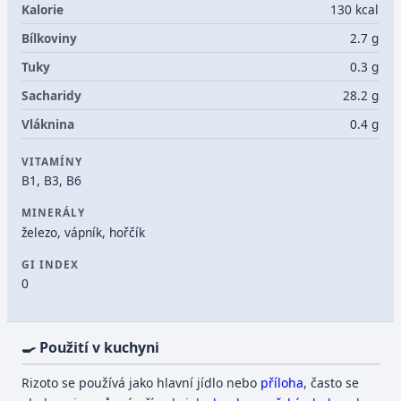
Kalorie
130 kcal
Bílkoviny
2.7 g
Tuky
0.3 g
Sacharidy
28.2 g
Vláknina
0.4 g
VITAMÍNY
B1, B3, B6
MINERÁLY
železo, vápník, hořčík
GI INDEX
0
🍳 Použití v kuchyni
Rizoto se používá jako hlavní jídlo nebo
příloha
, často se