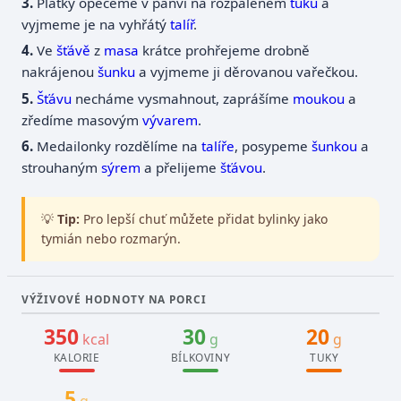
Plátky opečeme v pánvi na rozpáleném
tuku
a
vyjmeme je na vyhřátý
talíř
.
Ve
šťávě
z
masa
krátce prohřejeme drobně
nakrájenou
šunku
a vyjmeme ji děrovanou vařečkou.
Šťávu
necháme vysmahnout, zaprášíme
moukou
a
zředíme masovým
vývarem
.
Medailonky rozdělíme na
talíře
, posypeme
šunkou
a
strouhaným
sýrem
a přelijeme
šťávou
.
💡
Tip:
Pro lepší chuť můžete přidat bylinky jako
tymián nebo rozmarýn.
VÝŽIVOVÉ HODNOTY NA PORCI
350
30
20
kcal
g
g
KALORIE
BÍLKOVINY
TUKY
5
g