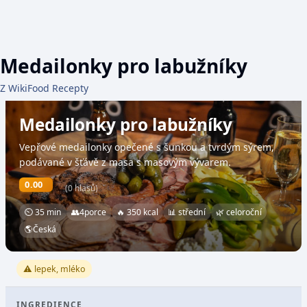
Medailonky pro labužníky
Z WikiFood Recepty
Medailonky pro labužníky
Vepřové medailonky opečené s šunkou a tvrdým sýrem,
podávané v šťávě z masa s masovým vývarem.
0.00
(0 hlasů)
⏲ 35 min
👥
4
porce
🔥 350 kcal
📊 střední
🌿 celoroční
🌎
Česká
⚠️ lepek, mléko
INGREDIENCE