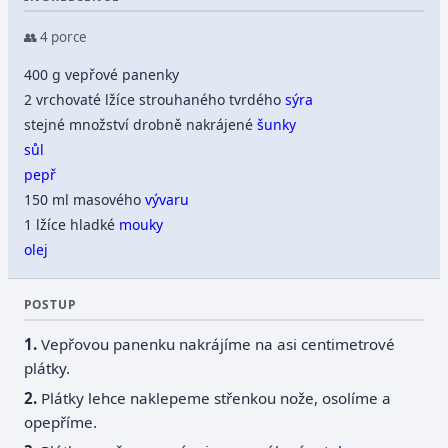
👥 4 porce
400 g vepřové panenky
2 vrchovaté lžíce strouhaného tvrdého
sýra
stejné množství drobně nakrájené
šunky
sůl
pepř
150 ml masového
vývaru
1 lžíce hladké
mouky
olej
POSTUP
Vepřovou panenku nakrájíme na asi centimetrové
plátky.
Plátky lehce naklepeme střenkou nože, osolíme a
opepříme.