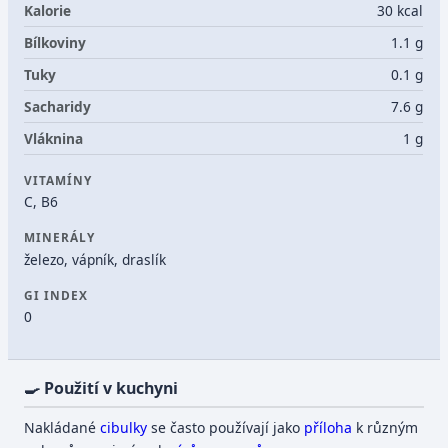
Kalorie
30 kcal
Bílkoviny
1.1 g
Tuky
0.1 g
Sacharidy
7.6 g
Vláknina
1 g
VITAMÍNY
C, B6
MINERÁLY
železo, vápník, draslík
GI INDEX
0
🍳 Použití v kuchyni
Nakládané
cibulky
se často používají jako
příloha
k různým