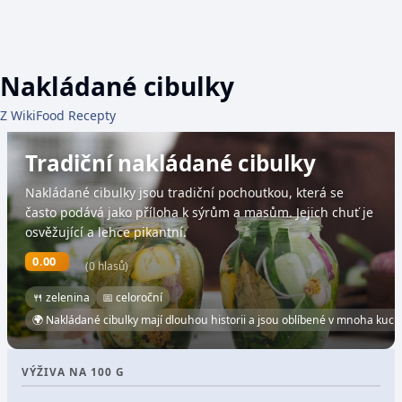
Nakládané cibulky
Z WikiFood Recepty
Tradiční nakládané cibulky
Nakládané cibulky jsou tradiční pochoutkou, která se
často podává jako příloha k sýrům a masům. Jejich chuť je
osvěžující a lehce pikantní.
0.00
(0 hlasů)
🍴 zelenina
📅 celoroční
🌍 Nakládané cibulky mají dlouhou historii a jsou oblíbené v mnoha kuch
VÝŽIVA NA 100 G