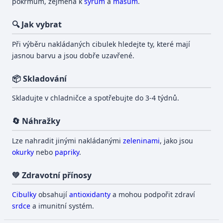
pokrmům, zejména k
sýrům
a
masům
.
🔍 Jak vybrat
Při výběru nakládaných cibulek hledejte ty, které mají
jasnou barvu a jsou dobře uzavřené.
📦 Skladování
Skladujte v chladničce a spotřebujte do 3-4 týdnů.
🔄 Náhražky
Lze nahradit jinými nakládanými
zeleninami
, jako jsou
okurky
nebo
papriky
.
💚 Zdravotní přínosy
Cibulky
obsahují
antioxidanty
a mohou podpořit zdraví
srdce
a imunitní systém.