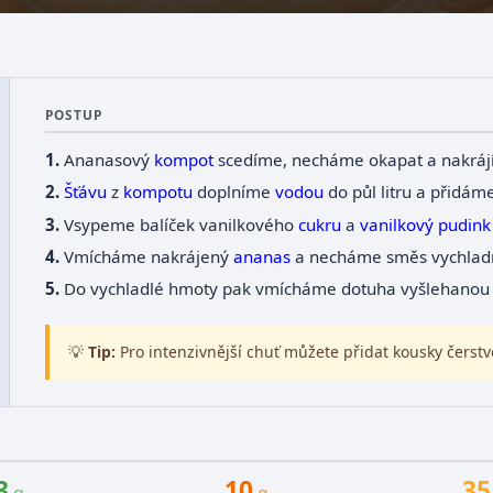
POSTUP
Ananasový
kompot
scedíme, necháme okapat a nakrájí
Šťávu
z
kompotu
doplníme
vodou
do půl litru a přidáme
Vsypeme balíček vanilkového
cukru
a
vanilkový
pudink
Vmícháme nakrájený
ananas
a necháme směs vychlad
Do vychladlé hmoty pak vmícháme dotuha vyšlehano
💡
Tip:
Pro intenzivnější chuť můžete přidat kousky čers
3
10
35
g
g