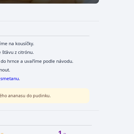
me na kousíčky.
 šťávu z citrónu.
do hrnce a uvaříme podle návodu.
nout.
u
smetanu
.
tvého ananasu do pudinku.
1
g
g