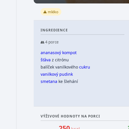
⚠️ mléko
INGREDIENCE
👥 4 porce
ananasový
kompot
šťáva
z citrónu
balíček vanilkového
cukru
vanilkový
pudink
smetana
ke šlehání
VÝŽIVOVÉ HODNOTY NA PORCI
250
kcal