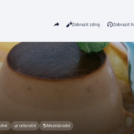
Share this page
Číst
Zobrazit zdroj
Zobrazit hi
Zobrazení
adné
🌿 celoroční
🌎
Mezinárodní