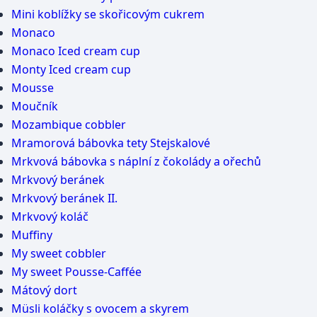
Mini koblížky se skořicovým cukrem
Monaco
Monaco Iced cream cup
Monty Iced cream cup
Mousse
Moučník
Mozambique cobbler
Mramorová bábovka tety Stejskalové
Mrkvová bábovka s náplní z čokolády a ořechů
Mrkvový beránek
Mrkvový beránek II.
Mrkvový koláč
Muffiny
My sweet cobbler
My sweet Pousse-Caffée
Mátový dort
Müsli koláčky s ovocem a skyrem