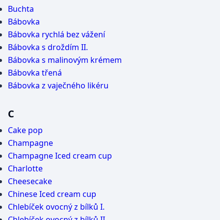
Buchta
Bábovka
Bábovka rychlá bez vážení
Bábovka s droždím II.
Bábovka s malinovým krémem
Bábovka třená
Bábovka z vaječného likéru
C
Cake pop
Champagne
Champagne Iced cream cup
Charlotte
Cheesecake
Chinese Iced cream cup
Chlebíček ovocný z bílků I.
Chlebíček ovocný z bílků II.