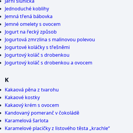
Jarní sluníčka
Jednoduché koblihy
Jemná třená bábovka
Jemné omelety s ovocem
Jogurt na řecký způsob
Jogurtová zmrzlina s malinovou polevou
Jogurtové koláčky s třešněmi
Jogurtový koláč s drobenkou
Jogurtový koláč s drobenkou a ovocem
K
Kakaová pěna z tvarohu
Kakaové kostky
Kakaový krém s ovocem
Kandovaný pomeranč v čokoládě
Karamelová šarlota
Karamelové placičky z listového těsta „krachle“