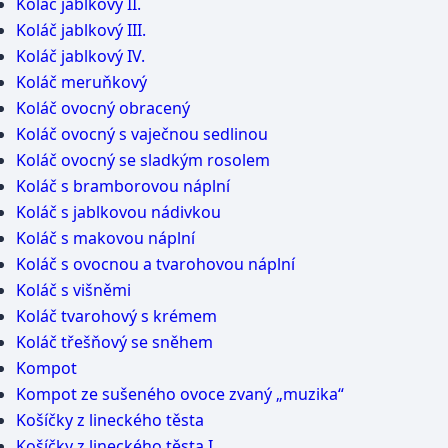
Koláč jablkový II.
Koláč jablkový III.
Koláč jablkový IV.
Koláč meruňkový
Koláč ovocný obracený
Koláč ovocný s vaječnou sedlinou
Koláč ovocný se sladkým rosolem
Koláč s bramborovou náplní
Koláč s jablkovou nádivkou
Koláč s makovou náplní
Koláč s ovocnou a tvarohovou náplní
Koláč s višněmi
Koláč tvarohový s krémem
Koláč třešňový se sněhem
Kompot
Kompot ze sušeného ovoce zvaný „muzika“
Košíčky z lineckého těsta
Košíčky z lineckého těsta I.