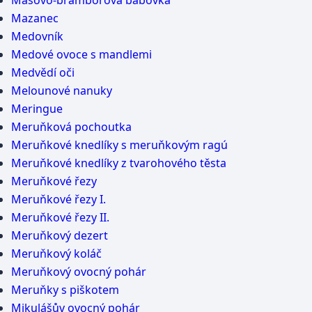
Masovo-bramborová bábovka
Mazanec
Medovník
Medové ovoce s mandlemi
Medvědí oči
Melounové nanuky
Meringue
Meruňková pochoutka
Meruňkové knedlíky s meruňkovým ragú
Meruňkové knedlíky z tvarohového těsta
Meruňkové řezy
Meruňkové řezy I.
Meruňkové řezy II.
Meruňkový dezert
Meruňkový koláč
Meruňkový ovocný pohár
Meruňky s piškotem
Mikulášův ovocný pohár