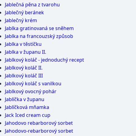
Jablečná pěna z tvarohu
Jablečný beránek
Jablečný krém
Jablka gratinovaná se sněhem
Jablka na francouzský způsob
Jablka v těstíčku
Jablka v županu II.
Jablkový koláč - jednoduchý recept
Jablkový koláč II.
Jablkový koláč III
Jablkový koláč s vanilkou
Jablkový ovocný pohár
Jablíčka v županu
Jablíčková mňamka
Jack Iced cream cup
Jahodovo rebarborový sorbet
Jahodovo-rebarborový sorbet