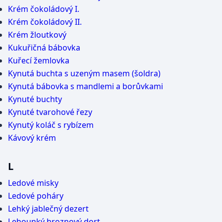
Krém čokoládový I.
Krém čokoládový II.
Krém žloutkový
Kukuřičná bábovka
Kuřecí žemlovka
Kynutá buchta s uzeným masem (šoldra)
Kynutá bábovka s mandlemi a borůvkami
Kynuté buchty
Kynuté tvarohové řezy
Kynutý koláč s rybízem
Kávový krém
L
Ledové misky
Ledové poháry
Lehký jablečný dezert
Lehounký hroznový dort