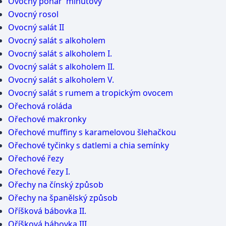
Ovocný pohár 'minutový'
Ovocný rosol
Ovocný salát II
Ovocný salát s alkoholem
Ovocný salát s alkoholem I.
Ovocný salát s alkoholem II.
Ovocný salát s alkoholem V.
Ovocný salát s rumem a tropickým ovocem
Ořechová roláda
Ořechové makronky
Ořechové muffiny s karamelovou šlehačkou
Ořechové tyčinky s datlemi a chia semínky
Ořechové řezy
Ořechové řezy I.
Ořechy na čínský způsob
Ořechy na španělský způsob
Oříšková bábovka II.
Oříšková bábovka III.