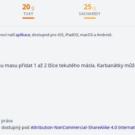
20
25
g
g
TUKY
SACHARIDY
mocí naší
aplikace
, dostupné pro iOS, iPadOS, macOS a Android.
masu přidat 1 až 2 lžíce tekutého másla. Karbanátky může
 práva
e dostupný pod
Attribution-NonCommercial-ShareAlike 4.0 Internat