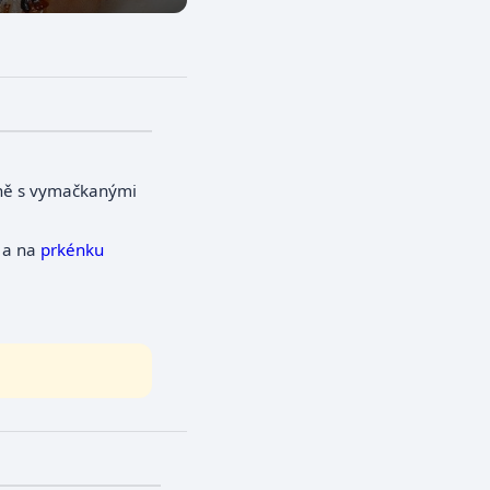
ně s vymačkanými
 a na
prkénku