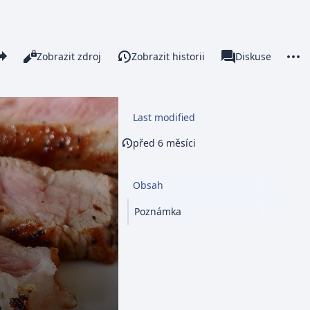
re this page
More 
Číst
Zobrazit zdroj
Zobrazit historii
Stránka
Diskuse
Zobrazení
associated-pages
Last modified
před 6 měsíci
Obsah
Poznámka