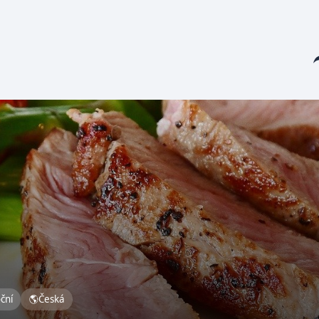
Sha
oční
🌎
Česká