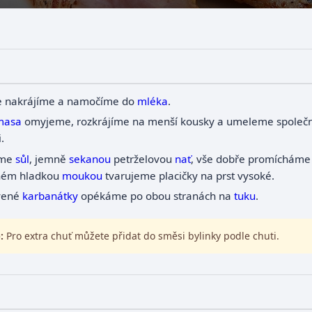
 nakrájíme a namočíme do
mléka
.
masa
omyjeme, rozkrájíme na menší kousky a umeleme společ
.
áme
sůl
, jemně
sekanou
petrželovou
nať
, vše dobře promícháme
ném hladkou
moukou
tvarujeme placičky na prst vysoké.
vené
karbanátky
opékáme po obou stranách na
tuku
.
:
Pro extra chuť můžete přidat do směsi bylinky podle chuti.