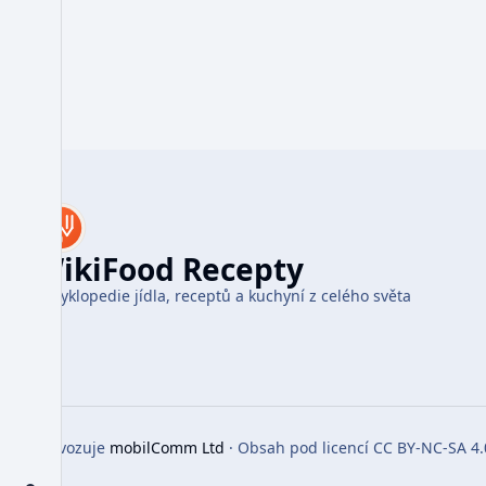
WikiFood Recepty
Encyklopedie jídla, receptů a kuchyní z celého světa
Provozuje
mobilComm Ltd
· Obsah pod licencí CC BY-NC-SA 4.
Toggle preferences menu