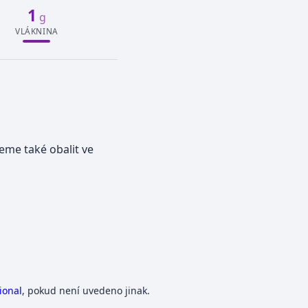
1
g
VLÁKNINA
me také obalit ve
ional
, pokud není uvedeno jinak.