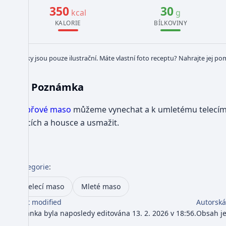
350
30
kcal
g
KALORIE
BÍLKOVINY
Obrázky jsou pouze ilustrační. Máte vlastní foto receptu? Nahrajte jej po
Poznámka
Vepřové maso
můžeme vynechat a k umletému telecímu 
vejcích a housce a usmažit.
Kategorie
:
Telecí maso
Mleté maso
Last modified
Autorská
Stránka byla naposledy editována 13. 2. 2026 v 18:56.
Obsah j