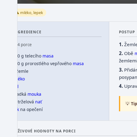
⚠️ mléko, lepek
INGREDIENCE
POSTUP
Žemle
👥 4 porce
Obě
500 g telecího
masa
žemlemi
150 g prorostlého vepřového
masa
Přid
2 žemle
posypa
mléko
Upra
sůl
hladká
mouka
petrželová
nať
💡
Tip
tuk
na opečení
VÝŽIVOVÉ HODNOTY NA PORCI