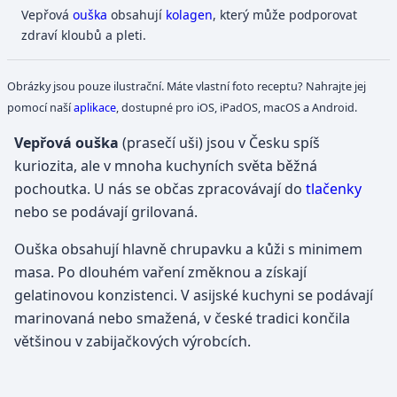
Vepřová
ouška
obsahují
kolagen
, který může podporovat
zdraví kloubů a pleti.
Obrázky jsou pouze ilustrační. Máte vlastní foto receptu? Nahrajte jej
pomocí naší
aplikace
, dostupné pro iOS, iPadOS, macOS a Android.
Vepřová ouška
(prasečí uši) jsou v Česku spíš
kuriozita, ale v mnoha kuchyních světa běžná
pochoutka. U nás se občas zpracovávají do
tlačenky
nebo se podávají grilovaná.
Ouška obsahují hlavně chrupavku a kůži s minimem
masa. Po dlouhém vaření změknou a získají
gelatinovou konzistenci. V asijské kuchyni se podávají
marinovaná nebo smažená, v české tradici končila
většinou v zabijačkových výrobcích.