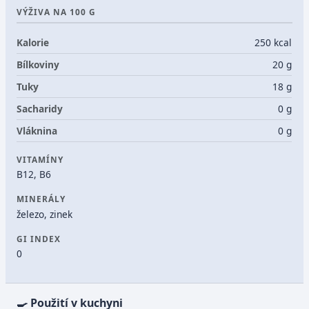
VÝŽIVA NA 100 G
Kalorie
250 kcal
Bílkoviny
20 g
Tuky
18 g
Sacharidy
0 g
Vláknina
0 g
VITAMÍNY
B12, B6
MINERÁLY
železo, zinek
GI INDEX
0
🍳 Použití v kuchyni