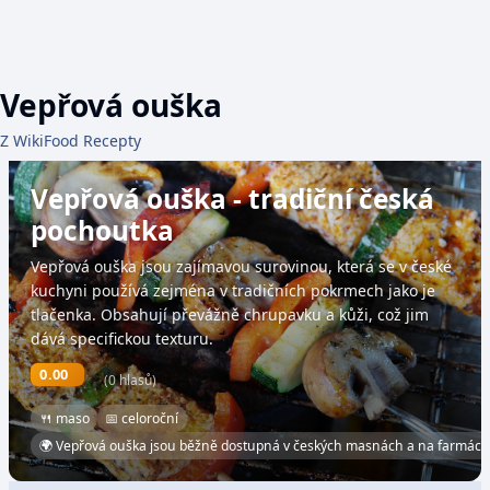
Vepřová ouška
Z WikiFood Recepty
Vepřová ouška - tradiční česká
pochoutka
Vepřová ouška jsou zajímavou surovinou, která se v české
kuchyni používá zejména v tradičních pokrmech jako je
tlačenka. Obsahují převážně chrupavku a kůži, což jim
dává specifickou texturu.
0.00
(0 hlasů)
🍴 maso
📅 celoroční
🌍 Vepřová ouška jsou běžně dostupná v českých masnách a na farmách, 