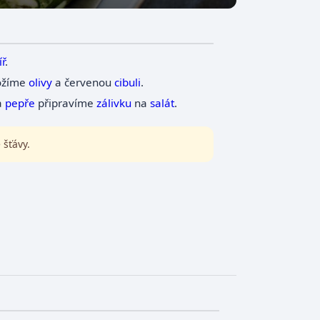
íř
.
ložíme
olivy
a červenou
cibuli
.
 a
pepře
připravíme
zálivku
na
salát
.
 šťávy.