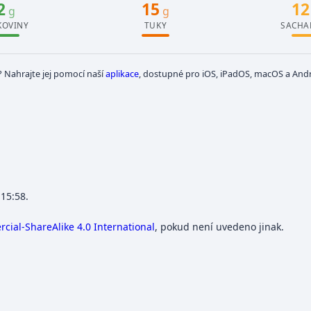
2
15
12
g
g
KOVINY
TUKY
SACHA
? Nahrajte jej pomocí naší
aplikace
, dostupné pro iOS, iPadOS, macOS a Andr
 15:58.
ial-ShareAlike 4.0 International
, pokud není uvedeno jinak.