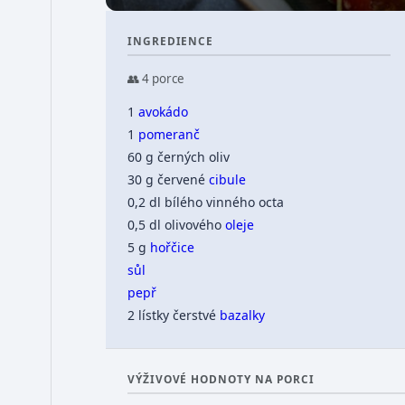
INGREDIENCE
👥 4 porce
1
avokádo
1
pomeranč
60 g černých oliv
30 g červené
cibule
0,2 dl bílého vinného octa
0,5 dl olivového
oleje
5 g
hořčice
sůl
pepř
2 lístky čerstvé
bazalky
VÝŽIVOVÉ HODNOTY NA PORCI