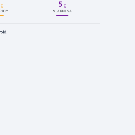
5
g
g
RIDY
VLÁKNINA
oid.