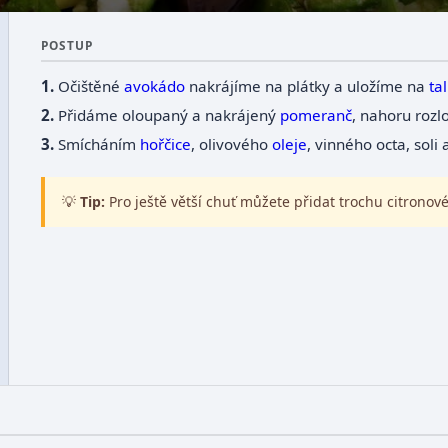
POSTUP
Očištěné
avokádo
nakrájíme na plátky a uložíme na
tal
Přidáme oloupaný a nakrájený
pomeranč
, nahoru roz
Smícháním
hořčice
, olivového
oleje
, vinného octa, soli
💡
Tip:
Pro ještě větší chuť můžete přidat trochu citronové