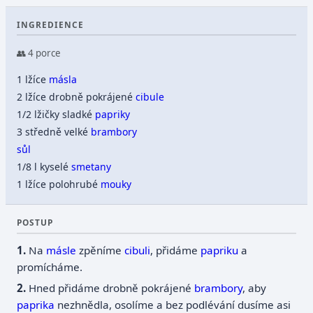
INGREDIENCE
👥 4 porce
1 lžíce
másla
2 lžíce drobně pokrájené
cibule
1/2 lžičky sladké
papriky
3 středně velké
brambory
sůl
1/8 l kyselé
smetany
1 lžíce polohrubé
mouky
POSTUP
Na
másle
zpěníme
cibuli
, přidáme
papriku
a
promícháme.
Hned přidáme drobně pokrájené
brambory
, aby
paprika
nezhnědla, osolíme a bez podlévání dusíme asi