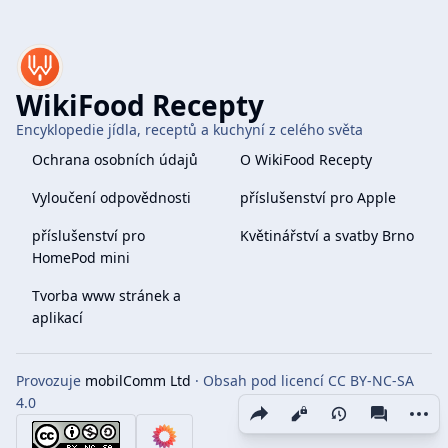
WikiFood Recepty
Encyklopedie jídla, receptů a kuchyní z celého světa
Ochrana osobních údajů
O WikiFood Recepty
Vyloučení odpovědnosti
příslušenství pro Apple
příslušenství pro
Květinářství a svatby Brno
HomePod mini
Tvorba www stránek a
aplikací
Provozuje
mobilComm Ltd
· Obsah pod licencí CC BY-NC-SA
4.0
Share this page
More 
Zobrazení
associate