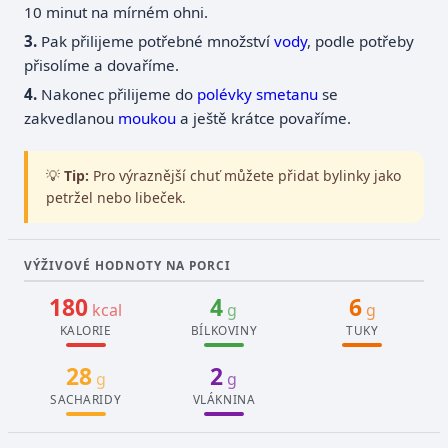
10 minut na mírném ohni.
Pak přilijeme potřebné množství
vody
, podle potřeby
přisolíme a dovaříme.
Nakonec přilijeme do
polévky
smetanu
se
zakvedlanou
moukou
a ještě krátce povaříme.
💡
Tip:
Pro výraznější chuť můžete přidat bylinky jako
petržel nebo libeček.
VÝŽIVOVÉ HODNOTY NA PORCI
180
4
6
kcal
g
g
KALORIE
BÍLKOVINY
TUKY
28
2
g
g
SACHARIDY
VLÁKNINA