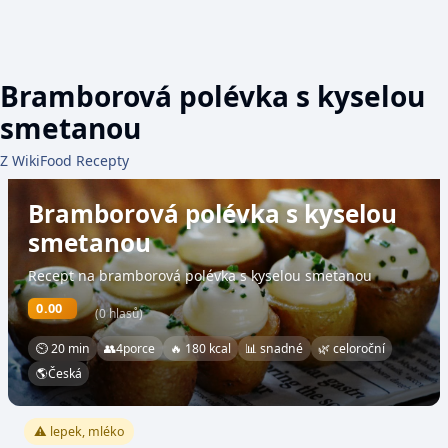
Bramborová polévka s kyselou
smetanou
Z WikiFood Recepty
Bramborová polévka s kyselou
smetanou
Recept na bramborová polévka s kyselou smetanou
0.00
(0 hlasů)
⏲ 20 min
👥
4
porce
🔥 180 kcal
📊 snadné
🌿 celoroční
🌎
Česká
⚠️ lepek, mléko