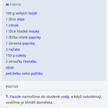
👥 4 porce
100 g velkých
fazolí
1 lžíce
oleje
1
cibule
1 lžíce hladké
mouky
1 lžíčka mleté
papriky
1 červená
paprika
2
rajčata
150 g
cukety
2 stroužky
česneku
vývar
petrželku
nebo
pažitku
POSTUP
Fazole
namočíme do studené
vody
, a když nabobtnají,
uvaříme je téměř doměkka.