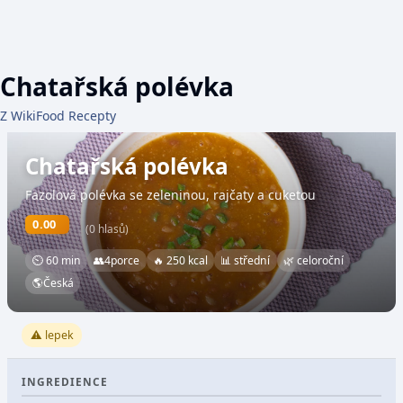
Chatařská polévka
Z WikiFood Recepty
Chatařská polévka
Fazolová polévka se zeleninou, rajčaty a cuketou
0.00
(0 hlasů)
⏲ 60 min
👥
4
porce
🔥 250 kcal
📊 střední
🌿 celoroční
🌎
Česká
⚠️ lepek
INGREDIENCE