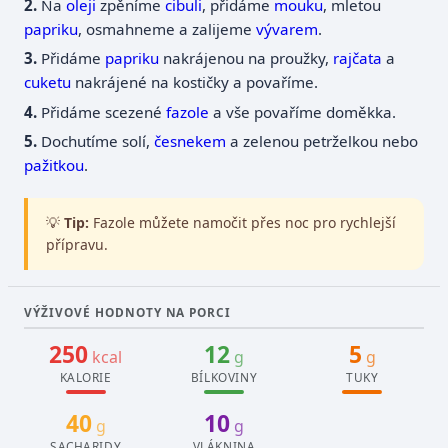
Na
oleji
zpěníme
cibuli
, přidáme
mouku
, mletou
papriku
, osmahneme a zalijeme
vývarem
.
Přidáme
papriku
nakrájenou na proužky,
rajčata
a
cuketu
nakrájené na kostičky a povaříme.
Přidáme scezené
fazole
a vše povaříme doměkka.
Dochutíme solí,
česnekem
a zelenou petrželkou nebo
pažitkou
.
💡
Tip:
Fazole můžete namočit přes noc pro rychlejší
přípravu.
VÝŽIVOVÉ HODNOTY NA PORCI
250
12
5
kcal
g
g
KALORIE
BÍLKOVINY
TUKY
40
10
g
g
SACHARIDY
VLÁKNINA