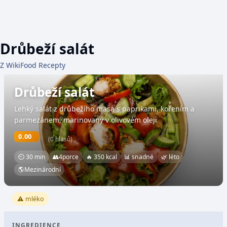
Drůbeží salát
Z WikiFood Recepty
Drůbeží salát
Lehký salát z drůbežího masa s paprikami, kořením a
parmezánem, marinovaný v olivovém oleji
0.00
(0 hlasů)
⏲ 30 min
👥
4
porce
🔥 350 kcal
📊 snadné
🌿 léto
🌎
Mezinárodní
⚠️ mléko
INGREDIENCE