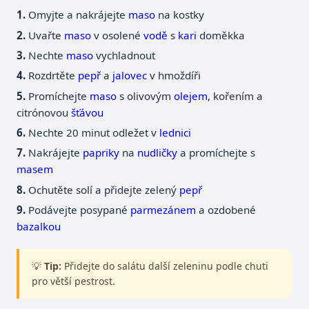
Omyjte a nakrájejte
maso
na kostky
Uvařte
maso
v osolené
vodě
s
kari
doměkka
Nechte
maso
vychladnout
Rozdrtěte
pepř
a
jalovec
v hmoždíři
Promíchejte
maso
s olivovým
olejem
, kořením a
citrónovou
šťávou
Nechte 20 minut odležet v
lednici
Nakrájejte
papriky
na
nudličky
a promíchejte s
masem
Ochutěte solí a přidejte zelený
pepř
Podávejte posypané
parmezánem
a ozdobené
bazalkou
💡
Tip:
Přidejte do salátu další zeleninu podle chuti
pro větší pestrost.