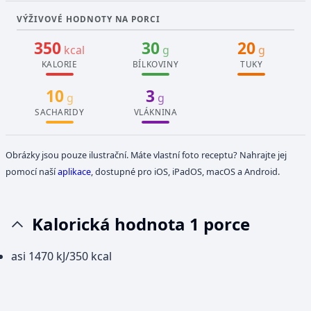
VÝŽIVOVÉ HODNOTY NA PORCI
350
30
20
kcal
g
g
KALORIE
BÍLKOVINY
TUKY
10
3
g
g
SACHARIDY
VLÁKNINA
Obrázky jsou pouze ilustrační. Máte vlastní foto receptu? Nahrajte jej
pomocí naší
aplikace
, dostupné pro iOS, iPadOS, macOS a Android.
Kalorická hodnota 1 porce
asi 1470 kJ/350 kcal