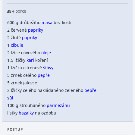
👥 4 porce
600 g drůbežího
masa
bez kosti
2 červené
papriky
2 žluté
papriky
1
cibule
2 lžíce olivového
oleje
1,5 lžičky
kari
koření
1 lžička citrónové
šťávy
5 zrnek celého
pepře
5 zrnek jalovce
2 lžičky celého nakládaného zeleného
pepře
sůl
100 g strouhaného
parmezánu
lístky
bazalky
na ozdobu
POSTUP