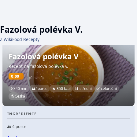
Fazolová polévka V.
Z WikiFood Recepty
Fazolová polévka V
Recept na fazolová polévka v.
0.00
(0 hlasů)
⏲ 40 min
👥
4
porce
🔥 350 kcal
📊 střední
🌿 celoroční
🌎
Česká
INGREDIENCE
👥 4 porce