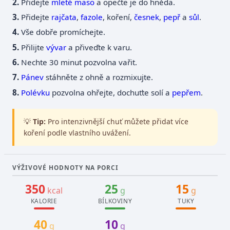
Přidejte
mleté maso
a opečte je do hněda.
Přidejte
rajčata
,
fazole
, koření,
česnek
,
pepř
a
sůl
.
Vše dobře promíchejte.
Přilijte
vývar
a přiveďte k varu.
Nechte 30 minut pozvolna vařit.
Pánev
stáhněte z ohně a rozmixujte.
Polévku
pozvolna ohřejte, dochuťte solí a
pepřem
.
💡
Tip:
Pro intenzivnější chuť můžete přidat více
koření podle vlastního uvážení.
VÝŽIVOVÉ HODNOTY NA PORCI
350
25
15
kcal
g
g
KALORIE
BÍLKOVINY
TUKY
40
10
g
g