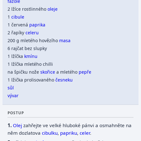
fazole
2 lžíce rostlinného
oleje
1
cibule
1 červená
paprika
2 řapíky
celeru
200 g mletého hovězího
masa
6 rajčat bez slupky
1 lžíčka
kmínu
1 lžíčka mletého chilli
na špičku nože
skořice
a mletého
pepře
1 lžička prolisovaného
česneku
sůl
vývar
POSTUP
Olej
zahřejte ve velké hluboké pánvi a osmahněte na
něm dozlatova
cibulku
,
papriku
,
celer
.