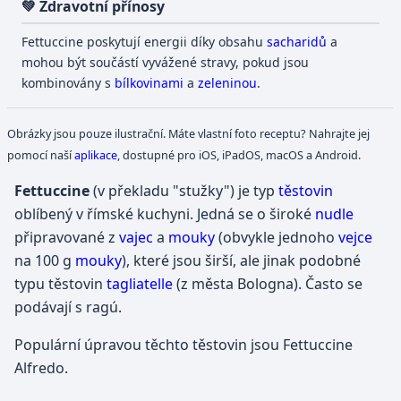
💚 Zdravotní přínosy
Fettuccine poskytují energii díky obsahu
sacharidů
a
mohou být součástí vyvážené stravy, pokud jsou
kombinovány s
bílkovinami
a
zeleninou
.
Obrázky jsou pouze ilustrační. Máte vlastní foto receptu? Nahrajte jej
pomocí naší
aplikace
, dostupné pro iOS, iPadOS, macOS a Android.
Fettuccine
(v překladu "stužky") je typ
těstovin
oblíbený v římské kuchyni. Jedná se o široké
nudle
připravované z
vajec
a
mouky
(obvykle jednoho
vejce
na 100 g
mouky
), které jsou širší, ale jinak podobné
typu těstovin
tagliatelle
(z města Bologna). Často se
podávají s ragú.
Populární úpravou těchto těstovin jsou Fettuccine
Alfredo.