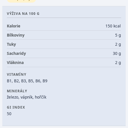
VÝŽIVA NA 100 G
Kalorie
150 kcal
Bílkoviny
5 g
Tuky
2 g
Sacharidy
30 g
Vláknina
2 g
VITAMÍNY
B1, B2, B3, B5, B6, B9
MINERÁLY
železo, vápník, hořčík
GI INDEX
50