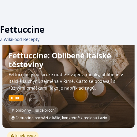
Fettuccine
Z WikiFood Recepty
Fettuccine: Oblíbené italské
těstoviny
Fettuccine jsou široké nudle z vajec a mouky, oblíbené v
italské kuchyni, zejména v Římě. Často se podávají s
různými omáčkami, jako je například ragú.
0.00
(0 hlasů)
🍴 obiloviny
📅 celoroční
🌍 Fettuccine pochází z Itálie, konkrétně z regionu Lazio.
⚠️ lepek, vejce